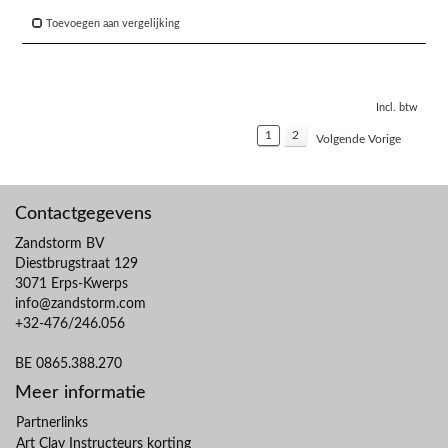
Toevoegen aan vergelijking
Incl. btw
1
2
Volgende Vorige
Contactgegevens
Zandstorm BV
Diestbrugstraat 129
3071 Erps-Kwerps
info@zandstorm.com
+32-476/246.056
BE 0865.388.270
Meer informatie
Partnerlinks
Art Clay Instructeurs korting