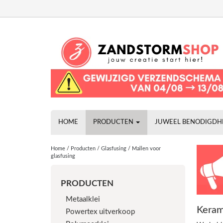
HOME
PRODUCTEN
JUWEEL BENODIGD
Home
/
Producten
/
Glasfusing
/
Mallen voor
glasfusing
PRODUCTEN
Metaalklei
Keram
Powertex uitverkoop