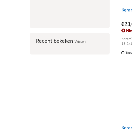
Kera
€23
Nie
Kerami
Recent bekeken
Wissen
13.5x
Toev
Kera