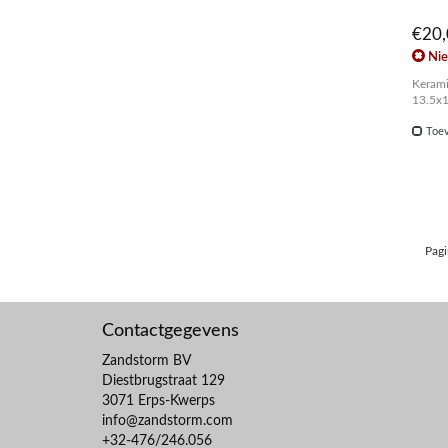
€20
Nie
Kerami
13.5x
Toev
Pagi
Contactgegevens
Zandstorm BV
Diestbrugstraat 129
3071 Erps-Kwerps
info@zandstorm.com
+32-476/246.056