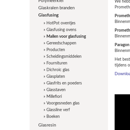
Polymeerklei
We hebbe
Prometh
Glaskralen branden
Glasfusing
Prometh
Binnenma
»
HotPot oventjes
»
Glasfusing ovens
Prometh
Binnenma
»
Mallen voor glasfusing
»
Gereedschappen
Paragon
»
Producten
Binnenma
»
Scheidingsmiddelen
Het best
»
Fournituren
tijdens 
»
Dichroic glas
Download
»
Glasplaten
»
Glasfrits en poeders
»
Glasstaven
»
Millefiori
»
Voorgesneden glas
»
Glassline verf
»
Boeken
Glasresin