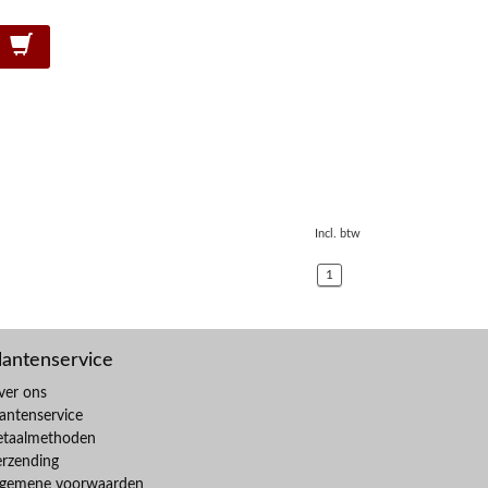
Incl. btw
1
lantenservice
ver ons
antenservice
etaalmethoden
erzending
lgemene voorwaarden