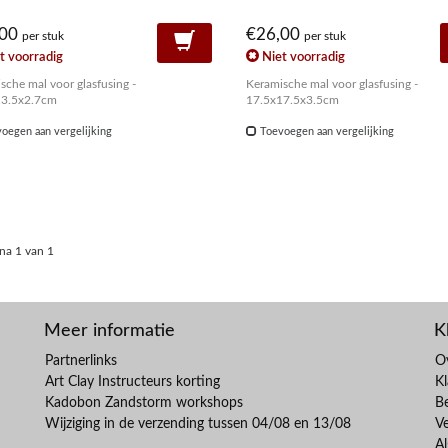
,00
€26,00
per stuk
per stuk
t voorradig
Niet voorradig
sche mal voor glasfusing -
Keramische mal voor glasfusing -
13.5x2.7cm
17.5x17.5x3.5cm
oegen aan vergelijking
Toevoegen aan vergelijking
na 1 van 1
Meer informatie
K
Partnerlinks
O
Art Clay Instructeurs korting
Kl
Kadobon Zandstorm workshops
B
Wijziging in de verzending tussen 04/08 en 13/08
V
A