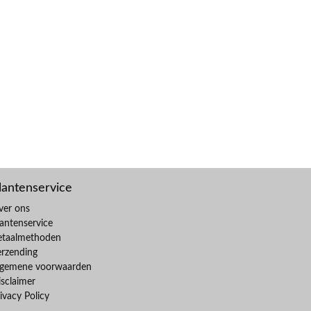
lantenservice
ver ons
antenservice
etaalmethoden
erzending
lgemene voorwaarden
sclaimer
ivacy Policy