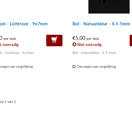
pel - Lichtroze - 9x7mm
Bol - Natuurkleur - 4.5-5mm
00
€5,00
per stuk
per stuk
t voorradig
Niet voorradig
Druppel - Lichtroze - 9x7mm
Bol - Natuurkleur - 4.5-5mm
oegen aan vergelijking
Toevoegen aan vergelijking
na 1 van 1