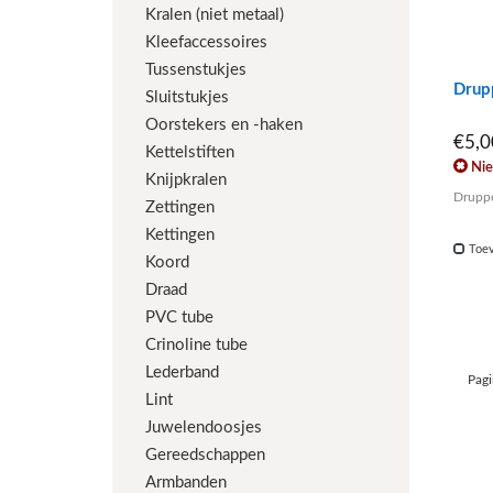
Kralen (niet metaal)
Kleefaccessoires
Tussenstukjes
Drup
Sluitstukjes
Oorstekers en -haken
€5,
Kettelstiften
Nie
Knijpkralen
Zettingen
Kettingen
Toev
Koord
Draad
PVC tube
Crinoline tube
Lederband
Pagi
Lint
Juwelendoosjes
Gereedschappen
Armbanden