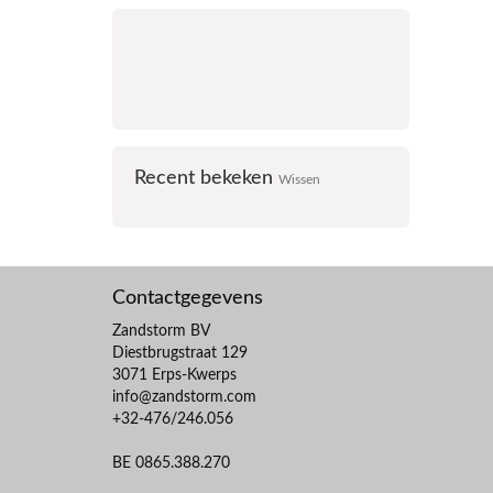
Recent bekeken
Wissen
Contactgegevens
Zandstorm BV
Diestbrugstraat 129
3071 Erps-Kwerps
info@zandstorm.com
+32-476/246.056
BE 0865.388.270