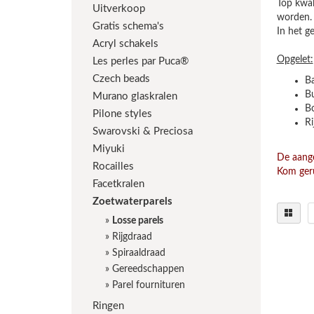
Top kwal
Uitverkoop
worden.
Gratis schema's
In het g
Acryl schakels
Opgelet:
Les perles par Puca®
Czech beads
Ba
Bu
Murano glaskralen
Bo
Pilone styles
Ri
Swarovski & Preciosa
Miyuki
De aange
Rocailles
Kom geru
Facetkralen
Zoetwaterparels
»
Losse parels
»
Rijgdraad
»
Spiraaldraad
»
Gereedschappen
»
Parel fournituren
Ringen