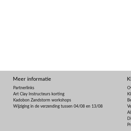
Meer informatie
K
Partnerlinks
O
Art Clay Instructeurs korting
Kl
Kadobon Zandstorm workshops
B
Wijziging in de verzending tussen 04/08 en 13/08
V
A
Di
Pr