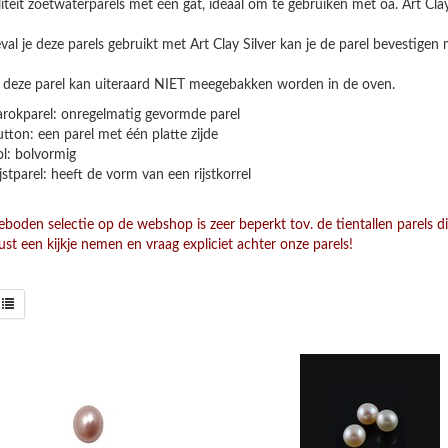
iteit zoetwaterparels met één gat, ideaal om te gebruiken met oa. Art Cla
eval je deze parels gebruikt met Art Clay Silver kan je de parel bevestigen 
deze parel kan uiteraard NIET meegebakken worden in de oven.
rokparel: onregelmatig gevormde parel
tton: een parel met één platte zijde
l: bolvormig
jstparel: heeft de vorm van een rijstkorrel
boden selectie op de webshop is zeer beperkt tov. de tientallen parels d
st een kijkje nemen en vraag expliciet achter onze parels!