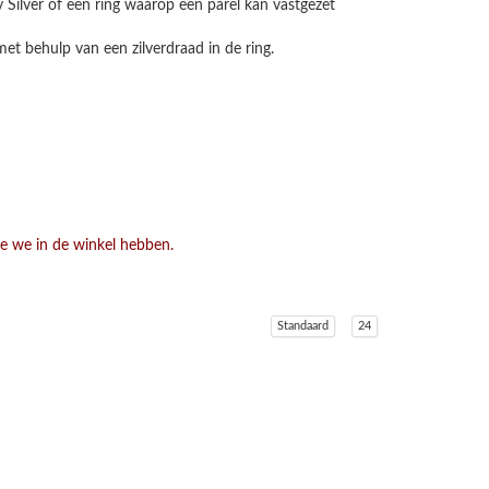
y Silver of een ring waarop een parel kan vastgezet
met behulp van een zilverdraad in de ring.
ie we in de winkel hebben.
Standaard
24