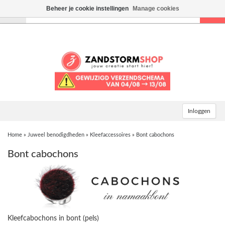
Beheer je cookie instellingen
Manage cookies
Toggle
navigation
Inloggen
Home
»
Juweel benodigdheden
»
Kleefaccessoires
»
Bont cabochons
Bont cabochons
Kleefcabochons in bont (pels)