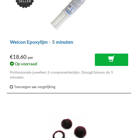
Weicon Epoxylijm - 5 minuten
€18,60
per
Op voorraad
Professionele juweliers 2-componentenlijm. Droogt binnen de 5
minuten.
Toevoegen aan vergelijking