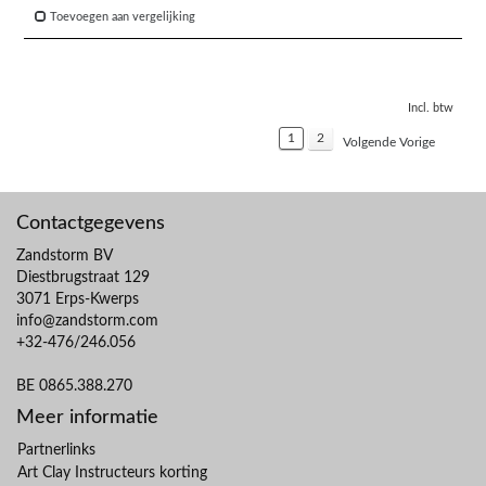
Toevoegen aan vergelijking
Incl. btw
1
2
Volgende Vorige
Contactgegevens
Zandstorm BV
Diestbrugstraat 129
3071 Erps-Kwerps
info@zandstorm.com
+32-476/246.056
BE 0865.388.270
Meer informatie
Partnerlinks
Art Clay Instructeurs korting