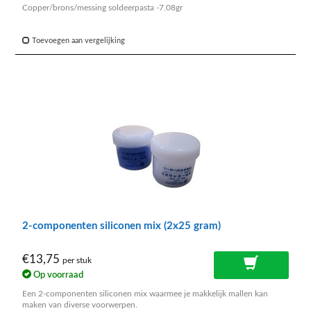
Copper/brons/messing soldeerpasta -7.08gr
Toevoegen aan vergelijking
2-componenten siliconen mix (2x25 gram)
€13,75
per stuk
Op voorraad
Een 2-componenten siliconen mix waarmee je makkelijk mallen kan
maken van diverse voorwerpen.