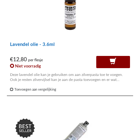
Lavendel olie - 3.6ml
€12,80
per flesje
Niet voorradig
Deze lavendel olie kan je gebruiken om aan zilverpasta toe te voegen.
Ook je resten zilvervijlsel kan je aan de pasta toevoegen en er wat
lavendelolie bij doen. Zo bekom je een sterkere pasta die een superieure
binding zal geven.
Toevoegen aan vergelijking