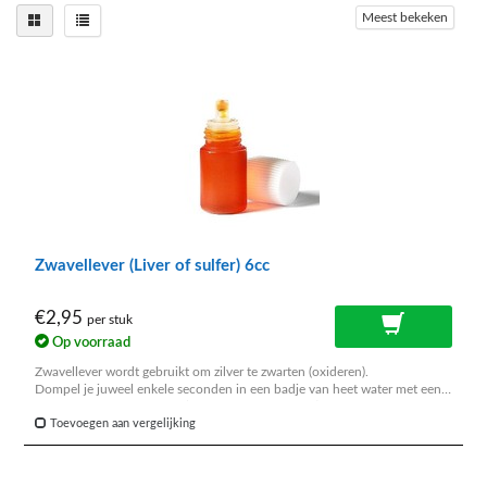
Meest bekeken
Zwavellever (Liver of sulfer) 6cc
€2,95
per stuk
Op voorraad
Zwavellever wordt gebruikt om zilver te zwarten (oxideren).
Dompel je juweel enkele seconden in een badje van heet water met een
paar druppels zwavellever (stinkt naar rotte eieren).
Spoel het daarna goed af onder de kraan.
Toevoegen aan vergelijking