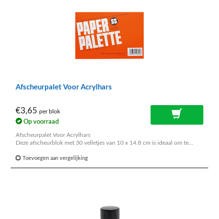
Afscheurpalet Voor Acrylhars
€3,65
per blok
Op voorraad
Afscheurpalet Voor Acrylhars
Deze afscheurblok met 30 velletjes van 10 x 14.8 cm is ideaal om te
gebruiken in combinatie met UV resin. De papieren velletjes hebben een
speciale coating, die er voor zorgt dat verf en inkt niet worden
Toevoegen aan vergelijking
geabsorbeerd. Wanneer