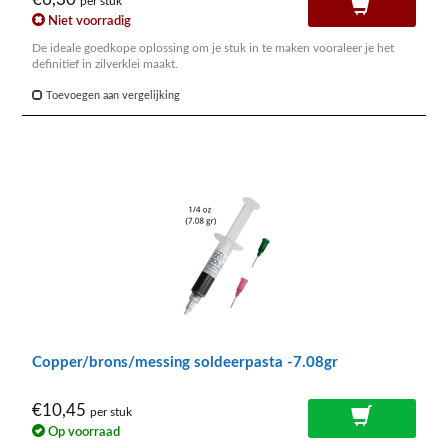
per stuk
Niet voorradig
De ideale goedkope oplossing om je stuk in te maken vooraleer je het
definitief in zilverklei maakt.
Toevoegen aan vergelijking
Copper/brons/messing soldeerpasta -7.08gr
€10,45
per stuk
Op voorraad