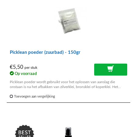
Picklean poeder (zuurbad) - 150gr
€5,50
per stuk
Op voorraad
Picklean poeder wordt gebruikt voor het oplossen van aanslag die
onstaan is na het afbakken van zilverklei, bronsklei of koperklei. Het
poeder moet worden opgelost in heet water en het desbetreffende
voorwerp daarin worden ondergedompeld.
Toevoegen aan vergelijking