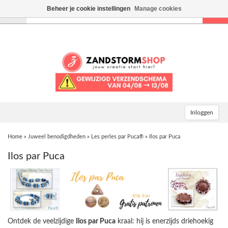
Beheer je cookie instellingen
Manage cookies
Toggle
navigation
Inloggen
Home
»
Juweel benodigdheden
»
Les perles par Puca®
»
Ilos par Puca
Ilos par Puca
Ontdek de veelzijdige
Ilos par Puca
kraal: hij is enerzijds driehoekig