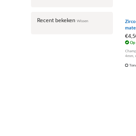
Recent bekeken
Zirc
Wissen
mate
€4,
Op 
Champa
4mm, 6
Toev