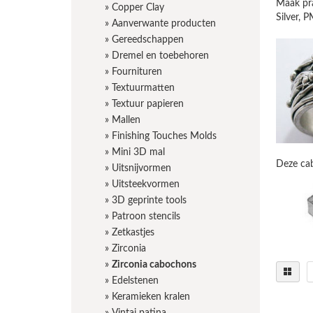
Maak pra
»
Copper Clay
Silver, 
»
Aanverwante producten
»
Gereedschappen
»
Dremel en toebehoren
»
Fournituren
»
Textuurmatten
»
Textuur papieren
»
Mallen
»
Finishing Touches Molds
»
Mini 3D mal
Deze cab
»
Uitsnijvormen
»
Uitsteekvormen
»
3D geprinte tools
»
Patroon stencils
»
Zetkastjes
»
Zirconia
»
Zirconia cabochons
»
Edelstenen
»
Keramieken kralen