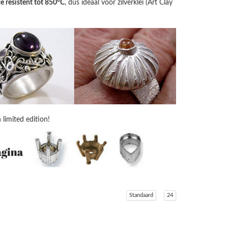
te resistent tot 850°C
, dus ideaal voor zilverklei (Art Clay
limited edition!
Standaard
24