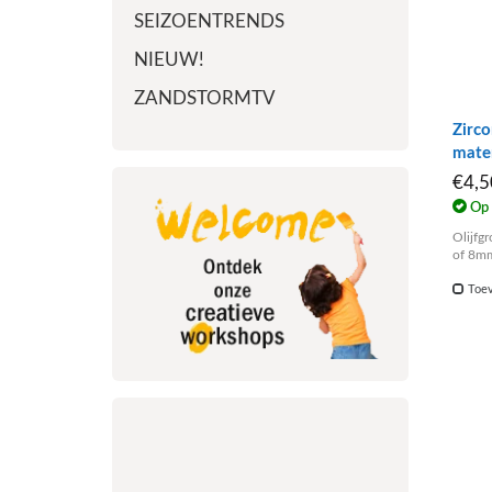
SEIZOENTRENDS
NIEUW!
ZANDSTORMTV
Zirco
mate
€4,
Op 
Olijfg
of 8mm
Toev