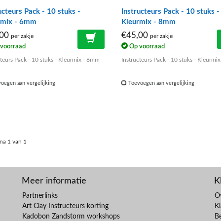
ucteurs Pack - 10 stuks -
Instructeurs Pack - 10 stuks -
rmix - 6mm
Kleurmix - 8mm
,00
€45,00
per zakje
per zakje
voorraad
Op voorraad
cteurs Pack - 10 stuks - Kleurmix - 6mm
Instructeurs Pack - 10 stuks - Kleurmi
oegen aan vergelijking
Toevoegen aan vergelijking
na 1 van 1
Meer informatie
K
Partnerlinks
O
Art Clay Instructeurs korting
Kl
Kadobon Zandstorm workshops
B