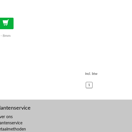
x - 8mm
Incl. btw
1
lantenservice
ver ons
antenservice
etaalmethoden