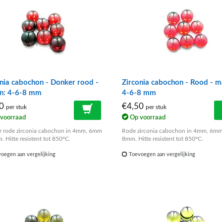
nia cabochon - Donker rood -
Zirconia cabochon - Rood - m
n: 4-6-8 mm
4-6-8 mm
50
€4,50
per stuk
per stuk
voorraad
Op voorraad
 rode zirconia cabochon in 4mm, 6mm
Rode zirconia cabochon in 4mm, 6mm
. Hitte resistent tot 850°C.
8mm. Hitte resistent tot 850°C.
oegen aan vergelijking
Toevoegen aan vergelijking