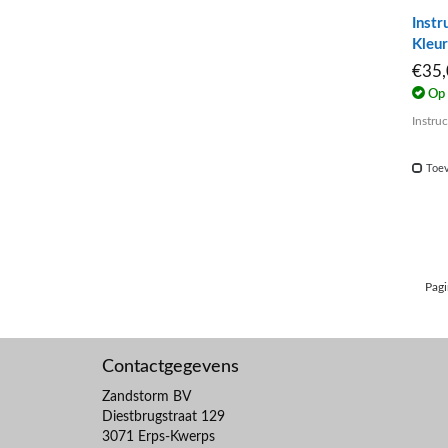
Instr
Kleu
€35
Op 
Instru
Toev
Pagi
Contactgegevens
Zandstorm BV
Diestbrugstraat 129
3071 Erps-Kwerps