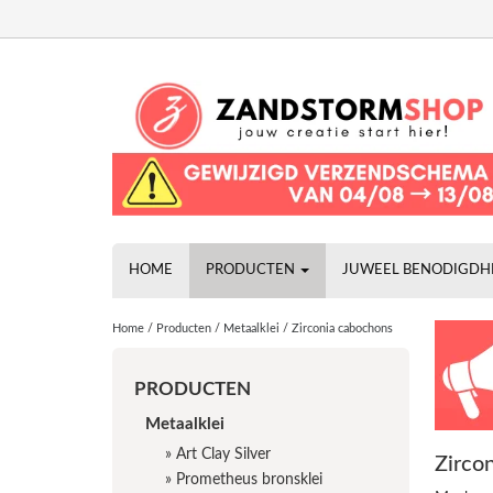
HOME
PRODUCTEN
JUWEEL BENODIGD
Home
/
Producten
/
Metaalklei
/
Zirconia cabochons
PRODUCTEN
Metaalklei
»
Art Clay Silver
Zirco
»
Prometheus bronsklei