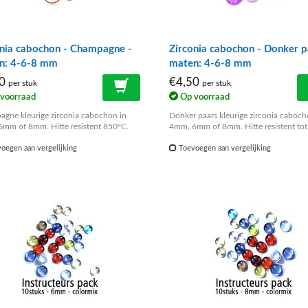
onia cabochon - Champagne -
Zirconia cabochon - Donker p
n: 4-6-8 mm
maten: 4-6-8 mm
50
€4,50
per stuk
per stuk
voorraad
Op voorraad
gne kleurige zirconia cabochon in
Donker paars kleurige zirconia caboch
mm of 8mm. Hitte resistent 850°C.
4mm, 6mm of 8mm. Hitte resistent to
oegen aan vergelijking
Toevoegen aan vergelijking