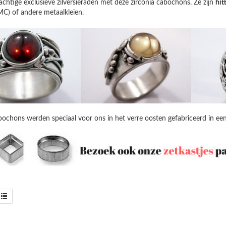
chtige exclusieve zilversieraden met deze zirconia cabochons. Ze zijn
hit
PMC) of andere metaalkleien.
ochons werden speciaal voor ons in het verre oosten gefabriceerd in een 