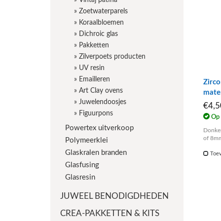
»
Vintaj patina
»
Zoetwaterparels
»
Koraalbloemen
»
Dichroic glas
»
Pakketten
»
Zilverpoets producten
»
UV resin
»
Emailleren
Zirco
»
Art Clay ovens
mate
»
Juwelendoosjes
€4,
»
Figuurpons
Op 
Powertex uitverkoop
Donker
of 8mm
Polymeerklei
Glaskralen branden
Toev
Glasfusing
Glasresin
JUWEEL BENODIGDHEDEN
CREA-PAKKETTEN & KITS