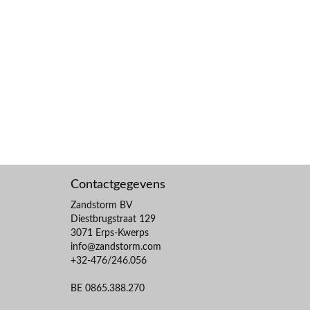
Contactgegevens
Zandstorm BV
Diestbrugstraat 129
3071 Erps-Kwerps
info@zandstorm.com
+32-476/246.056
BE 0865.388.270