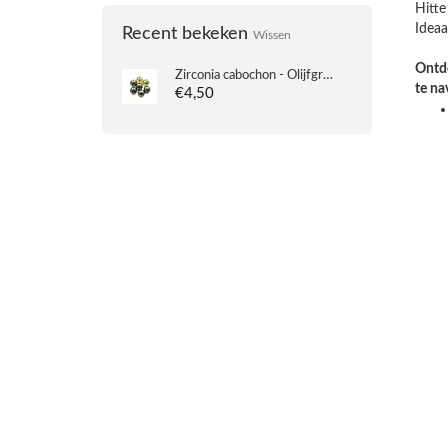
Hitte
Ideaa
Recent bekeken
Wissen
Ontde
Zirconia cabochon - Olijfgroen - maten: 4-6-8 mm
te na
€4,50