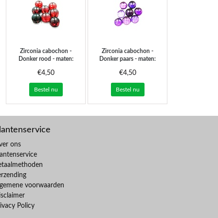
Zirconia cabochon -
Zirconia cabochon -
Donker rood - maten:
Donker paars - maten:
4-6-8 mm
4-6-8 mm
€4,50
€4,50
Bestel nu
Bestel nu
lantenservice
ver ons
antenservice
etaalmethoden
erzending
lgemene voorwaarden
sclaimer
ivacy Policy