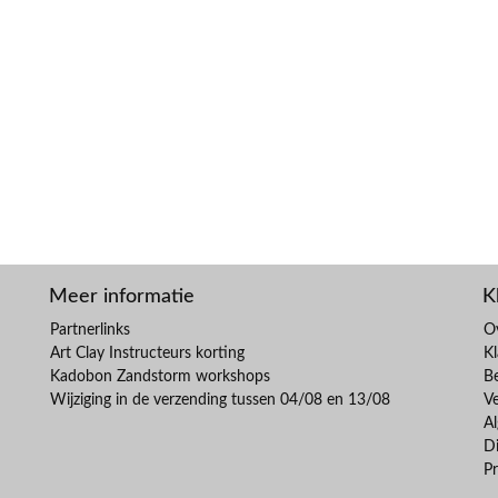
Meer informatie
K
Partnerlinks
O
Art Clay Instructeurs korting
Kl
Kadobon Zandstorm workshops
B
Wijziging in de verzending tussen 04/08 en 13/08
V
A
Di
Pr