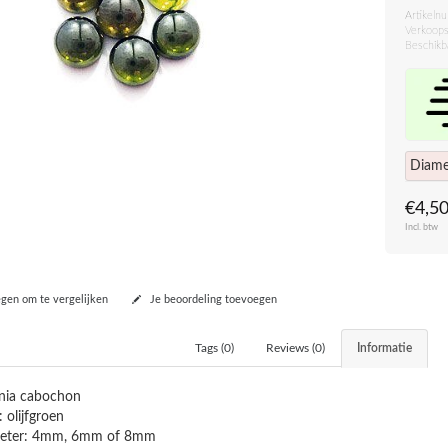
Artikeln
Verkoops
Beschikb
Diame
€4,5
Incl. btw
en om te vergelijken
Je beoordeling toevoegen
Tags (0)
Reviews (0)
Informatie
onia cabochon
: olijfgroen
eter: 4mm, 6mm of 8mm