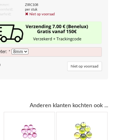
ummer:
ZIRC108
eenheid:
per stuk
aarheid:
Niet op voorraad
ter:
*
0
Niet op voorraad
Anderen klanten kochten ook ...