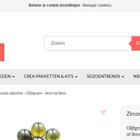
Beheer je cookie instellingen
Manage cookies
Z
HEDEN
CREA-PAKKETTEN & KITS
SEIZOENTRENDS
NI
rconia cabochon - Olijfgroen - 4mm tot 8mm
Zirco
Olijfg
of 8mm