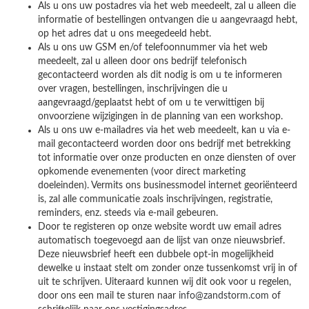
Als u ons uw postadres via het web meedeelt, zal u alleen die
informatie of bestellingen ontvangen die u aangevraagd hebt,
op het adres dat u ons meegedeeld hebt.
Als u ons uw GSM en/of telefoonnummer via het web
meedeelt, zal u alleen door ons bedrijf telefonisch
gecontacteerd worden als dit nodig is om u te informeren
over vragen, bestellingen, inschrijvingen die u
aangevraagd/geplaatst hebt of om u te verwittigen bij
onvoorziene wijzigingen in de planning van een workshop.
Als u ons uw e-mailadres via het web meedeelt, kan u via e-
mail gecontacteerd worden door ons bedrijf met betrekking
tot informatie over onze producten en onze diensten of over
opkomende evenementen (voor direct marketing
doeleinden). Vermits ons businessmodel internet georiënteerd
is, zal alle communicatie zoals inschrijvingen, registratie,
reminders, enz. steeds via e-mail gebeuren.
Door te registeren op onze website wordt uw email adres
automatisch toegevoegd aan de lijst van onze nieuwsbrief.
Deze nieuwsbrief heeft een dubbele opt-in mogelijkheid
dewelke u instaat stelt om zonder onze tussenkomst vrij in of
uit te schrijven. Uiteraard kunnen wij dit ook voor u regelen,
door ons een mail te sturen naar
info@zandstorm.com
of