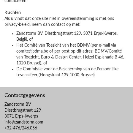
contacteren.
Klachten
Als u vindt dat onze site niet in overeenstemming is met ons
privacy-beleid, neem dan contact op met:
Zandstorm BV, Diestbrugstraat 129, 3071 Erps-Kwerps,
België, of
Het Comité van Toezicht van het BDMV (per e-mail via
comite@bdma.be
of per post op dit adres: BDMV/Comité
van Toezicht, Buro & Design Center, Heizel Esplanade B 46,
1020 Brussel), of
De Commissie voor de Bescherming van de Persoonlijke
Levenssfeer (Hoogstraat 139 1000 Brussel)
Contactgegevens
Zandstorm BV
Diestbrugstraat 129
3071 Erps-Kwerps
info@zandstorm.com
+32-476/246.056