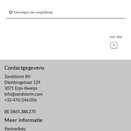
Toevoegen aan vergelijking
Incl. btw
1
Contactgegevens
Zandstorm BV
Diestbrugstraat 129
3071 Erps-Kwerps
info@zandstorm.com
+32-476/246.056
BE 0865.388.270
Meer informatie
Partnerlinks