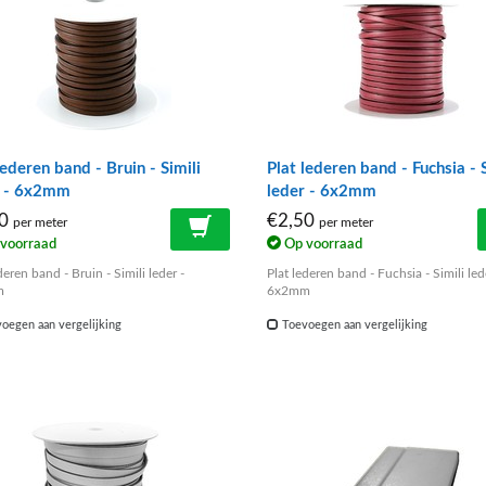
lederen band - Bruin - Simili
Plat lederen band - Fuchsia - S
r - 6x2mm
leder - 6x2mm
00
€2,50
per meter
per meter
voorraad
Op voorraad
deren band - Bruin - Simili leder -
Plat lederen band - Fuchsia - Simili led
m
6x2mm
oegen aan vergelijking
Toevoegen aan vergelijking