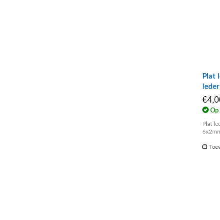
Plat 
lede
€4,
Op 
Plat le
6x2m
Toev