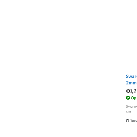
Swaro
2mm 
€0,
Op 
Swarovsk
cm
Toev