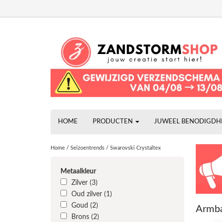
HOME
PRODUCTEN
JUWEEL BENODIGD
Home
/
Seizoentrends
/
Swarovski Crystaltex
Metaalkleur
Zilver
(3)
Oud zilver
(1)
Goud
(2)
Armba
Brons
(2)