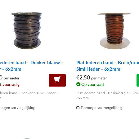
lederen band - Donker blauw -
Plat lederen band - Bruin/ora
r - 6x2mm
Simili leder - 6x2mm
00
€2,50
per meter
per meter
t voorradig
Op voorraad
ederen band - Donker blauw - Leder -
Plat lederen band - Bruin/oranje - Simil
m
6x2mm
oegen aan vergelijking
Toevoegen aan vergelijking