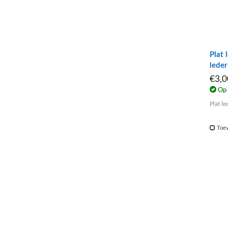
Plat 
lede
€3,
Op 
Plat l
Toev