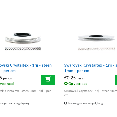
vski Crystaltex - 1rij - steen
Swarovski Crystaltex - 1rij - 
- per cm
1mm - per cm
25
€0,25
per cm
per cm
voorraad
Op voorraad
i Crystaltex - steen 2mm - 1rij - per
Swarovski Crystaltex - 1rij - steen 1mm
cm
oegen aan vergelijking
Toevoegen aan vergelijking