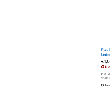
Plat 
Lede
€4,
Nie
Plat l
6x2m
Toev