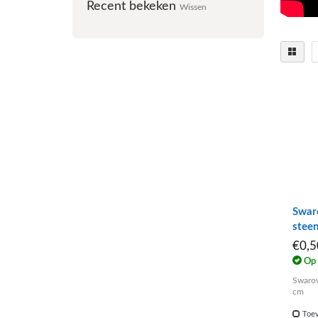
Recent bekeken
Wissen
Swaro
stee
€0,
Op 
Swarovs
cm
Toev