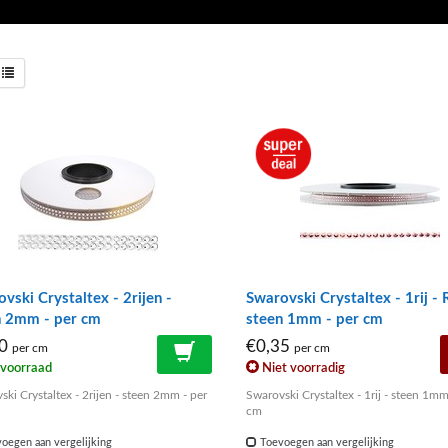
vski Crystaltex - 2rijen -
Swarovski Crystaltex - 1rij - 
n 2mm - per cm
steen 1mm - per cm
50
€0,35
per cm
per cm
voorraad
Niet voorradig
ki Crystaltex - 2rijen - steen 2mm - per
Swarovski Crystaltex - 1rij - steen 1mm
cm
oegen aan vergelijking
Toevoegen aan vergelijking