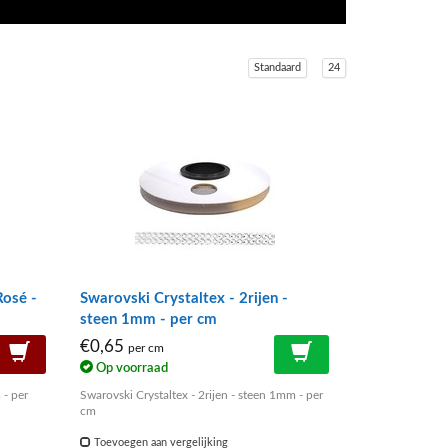
Standaard
24
Rosé -
Swarovski Crystaltex - 2rijen -
steen 1mm - per cm
€0,65
per cm
Op voorraad
 - per
Swarovski Crystaltex - 2rijen - steen 1mm - per
cm
Toevoegen aan vergelijking