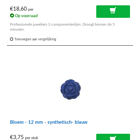
€18,60
per
Op voorraad
Professionele juweliers 2-componentenlijm. Droogt binnen de 5
minuten.
Toevoegen aan vergelijking
Bloem - 12 mm - synthetisch- blauw
€3,75
per stuk