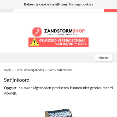
Beheer je cookie instellingen
Manage cookies
Toggle
navigation
Inloggen
Home
»
Juweel benodigdheden
»
Koord
»
Satijnkoord
Satijnkoord
Opgelet
: op maat afgesneden producten kunnen niet geretourneerd
worden.