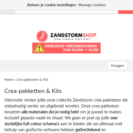
Beheer je cookie instellingen
Manage cookies
Toggle
navigation
Inloggen
Home
»
Crea-pakketten & Kits
Crea-pakketten & Kits
Hieronder vinden jullie onze collectie Zandstorm crea-pakketten die
stelselmatig verder zal uitgebreid worden. Onze crea-pakketten
bevatten
alle materialen die je nodig hebt
om je juweel te maken,
inclusief gepaste naald en draad. We gaan er prat op jullie
zeer
duidelijke full-colour schema's
aan te bieden die we allemaal met
behulp van grafische software hebben
ge(her)tekend
en