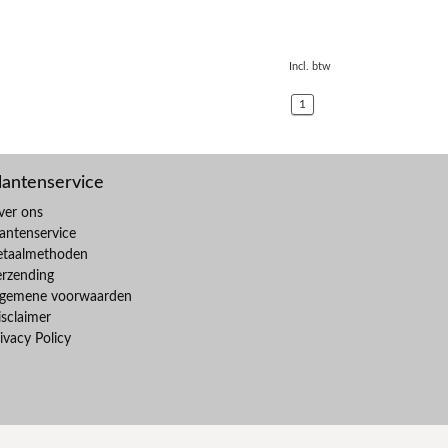
Incl. btw
1
lantenservice
ver ons
antenservice
etaalmethoden
erzending
lgemene voorwaarden
sclaimer
ivacy Policy