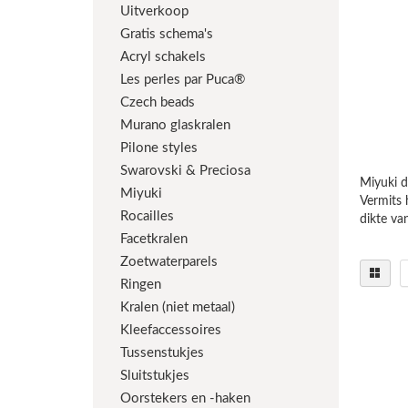
Uitverkoop
Gratis schema's
Acryl schakels
Les perles par Puca®
Czech beads
Murano glaskralen
Pilone styles
Swarovski & Preciosa
Miyuki dr
Miyuki
Vermits 
Rocailles
dikte v
Facetkralen
Zoetwaterparels
Ringen
Kralen (niet metaal)
Kleefaccessoires
Tussenstukjes
Sluitstukjes
Oorstekers en -haken