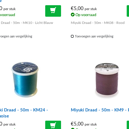
w
00
€5,00
per stuk
per stuk
voorraad
Op voorraad
 Draad - 50m - MK10 - Licht Blauw
Miyuki Draad - 50m - MK08 - Rood
oegen aan vergelijking
Toevoegen aan vergelijking
ki Draad - 50m - KM24 -
Miyuki Draad - 50m - KM9 - 
uoise
00
€5,00
per stuk
per stuk