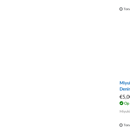
Toev
Miyu
Deni
€5,
Op 
Miyuki
Toev