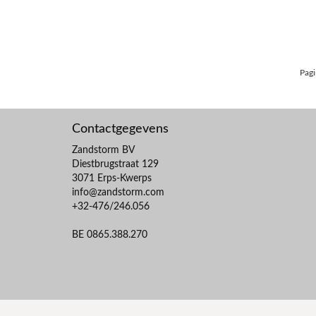
Pagi
Contactgegevens
Zandstorm BV
Diestbrugstraat 129
3071 Erps-Kwerps
info@zandstorm.com
+32-476/246.056
BE 0865.388.270