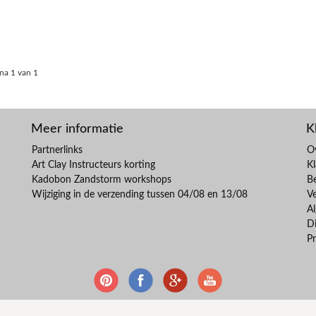
na 1 van 1
Meer informatie
K
Partnerlinks
O
Art Clay Instructeurs korting
Kl
Kadobon Zandstorm workshops
B
Wijziging in de verzending tussen 04/08 en 13/08
V
A
Di
Pr