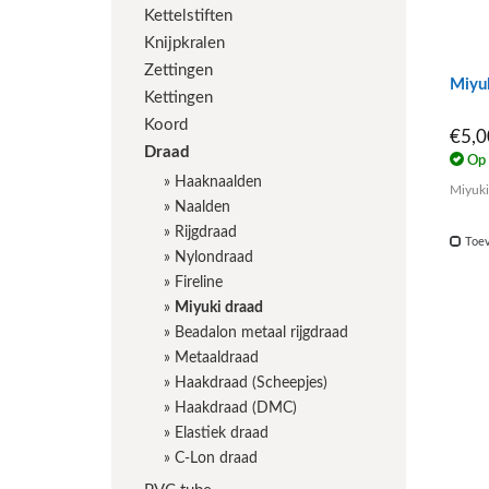
Kettelstiften
Knijpkralen
Zettingen
Miyu
Kettingen
Koord
€5,
Draad
Op 
»
Haaknaalden
Miyuki
»
Naalden
»
Rijgdraad
Toev
»
Nylondraad
»
Fireline
»
Miyuki draad
»
Beadalon metaal rijgdraad
»
Metaaldraad
»
Haakdraad (Scheepjes)
»
Haakdraad (DMC)
»
Elastiek draad
»
C-Lon draad