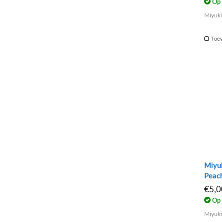
Op 
Miyuki
Toev
Miyu
Peac
€5,
Op 
Miyuki