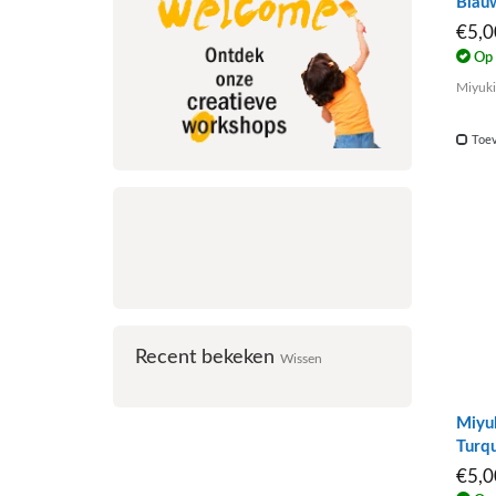
Blau
€5,
Op 
Miyuki
Toev
Recent bekeken
Wissen
Miyu
Turq
€5,