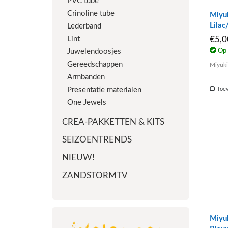
PVC tube
Crinoline tube
Miyu
Lilac
Lederband
Lint
€5,
Op 
Juwelendoosjes
Gereedschappen
Miyuki
Armbanden
Toev
Presentatie materialen
One Jewels
CREA-PAKKETTEN & KITS
SEIZOENTRENDS
NIEUW!
ZANDSTORMTV
Miyuk