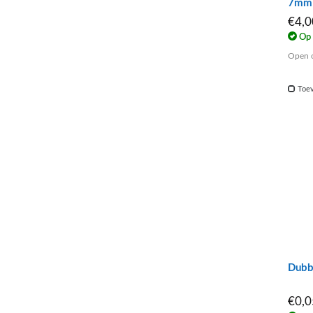
7mm
€4,
Op 
Open o
Toev
Dubb
€0,