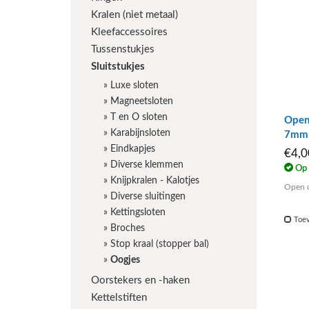
Kralen (niet metaal)
Kleefaccessoires
Tussenstukjes
Sluitstukjes
»
Luxe sloten
»
Magneetsloten
»
T en O sloten
Open 
»
Karabijnsloten
7mm
»
Eindkapjes
€4,
»
Diverse klemmen
Op 
»
Knijpkralen - Kalotjes
Open o
»
Diverse sluitingen
»
Kettingsloten
Toev
»
Broches
»
Stop kraal (stopper bal)
»
Oogjes
Oorstekers en -haken
Kettelstiften