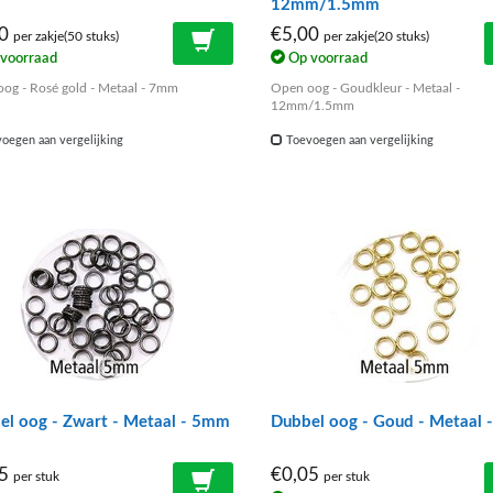
12mm/1.5mm
00
€5,00
per zakje(50 stuks)
per zakje(20 stuks)
voorraad
Op voorraad
og - Rosé gold - Metaal - 7mm
Open oog - Goudkleur - Metaal -
12mm/1.5mm
oegen aan vergelijking
Toevoegen aan vergelijking
el oog - Zwart - Metaal - 5mm
Dubbel oog - Goud - Metaal
05
€0,05
per stuk
per stuk