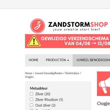
HOME
PRODUCTEN
JUWEEL BENODIGD
Home
/
Juweel benodigdheden
/
Sluitstukjes
/
Oogjes
Metaalkleur
Zilver
(20)
Zilver Rhodium
(5)
Oogje
Oud zilver
(2)