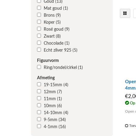
Goud
(13)
Mat goud
(1)
Brons
(9)
Koper
(5)
Rosé goud
(9)
Zwart
(8)
Chocolade
(1)
Echt zilver 925
(5)
Figuurvorm
Ring/rondel/cirkel
(1)
Afmeting
Open 
19-15mm
(4)
4mm
12mm
(7)
€2,
11mm
(1)
Op 
10mm
(6)
Open o
14-10mm
(4)
9-5mm
(34)
Toev
4-1mm
(16)