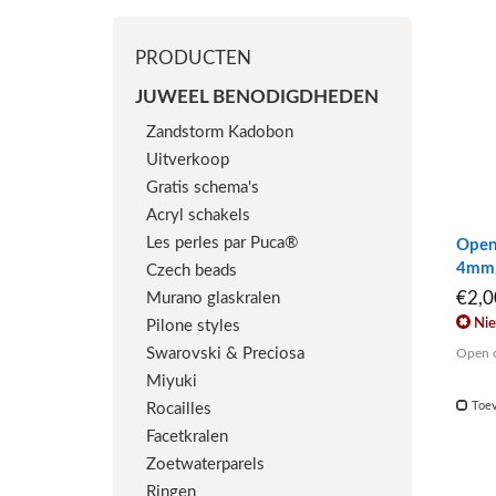
PRODUCTEN
JUWEEL BENODIGDHEDEN
Zandstorm Kadobon
Uitverkoop
Gratis schema's
Acryl schakels
Les perles par Puca®
Open
4mm
Czech beads
€2,
Murano glaskralen
Nie
Pilone styles
Swarovski & Preciosa
Open o
Miyuki
Toev
Rocailles
Facetkralen
Zoetwaterparels
Ringen