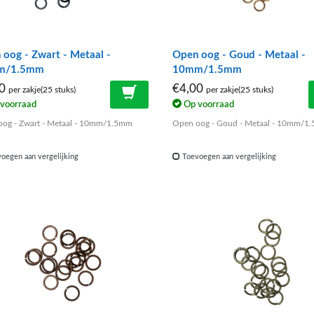
oog - Zwart - Metaal -
Open oog - Goud - Metaal -
m/1.5mm
10mm/1.5mm
00
€4,00
per zakje(25 stuks)
per zakje(25 stuks)
voorraad
Op voorraad
og - Zwart - Metaal - 10mm/1.5mm
Open oog - Goud - Metaal - 10mm/1
oegen aan vergelijking
Toevoegen aan vergelijking