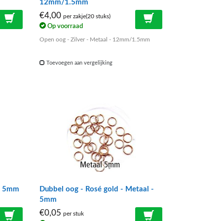
12mm/1.5mm
€4,00
per zakje(20 stuks)
Op voorraad
Open oog - Zilver - Metaal - 12mm/1.5mm
Toevoegen aan vergelijking
 - 5mm
Dubbel oog - Rosé gold - Metaal -
5mm
€0,05
per stuk