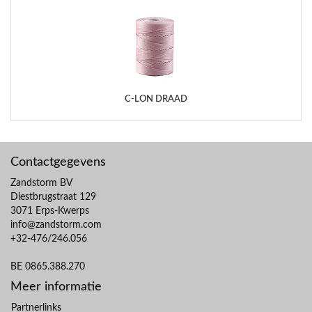
C-LON DRAAD
Contactgegevens
Zandstorm BV
Diestbrugstraat 129
3071 Erps-Kwerps
info@zandstorm.com
+32-476/246.056
BE 0865.388.270
Meer informatie
Partnerlinks