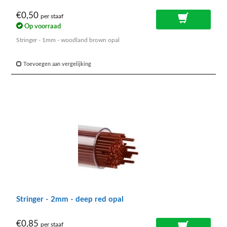
€0,50
per staaf
Op voorraad
Stringer - 1mm - woodland brown opal
Toevoegen aan vergelijking
Stringer - 2mm - deep red opal
€0,85
per staaf