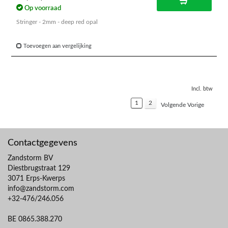
Op voorraad
Stringer - 2mm - deep red opal
Toevoegen aan vergelijking
Incl. btw
1
2
Volgende Vorige
Contactgegevens
Zandstorm BV
Diestbrugstraat 129
3071 Erps-Kwerps
info@zandstorm.com
+32-476/246.056
BE 0865.388.270