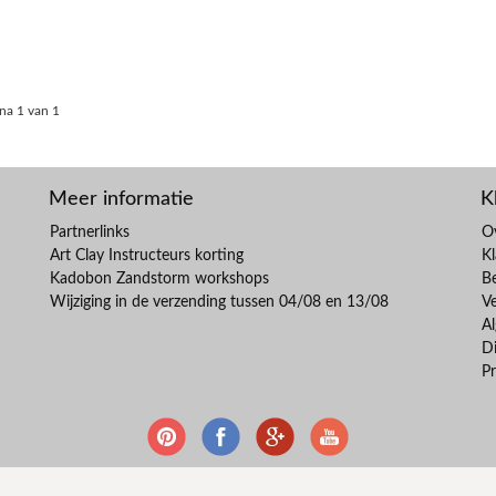
na 1 van 1
Meer informatie
K
Partnerlinks
O
Art Clay Instructeurs korting
Kl
Kadobon Zandstorm workshops
B
Wijziging in de verzending tussen 04/08 en 13/08
V
A
Di
Pr