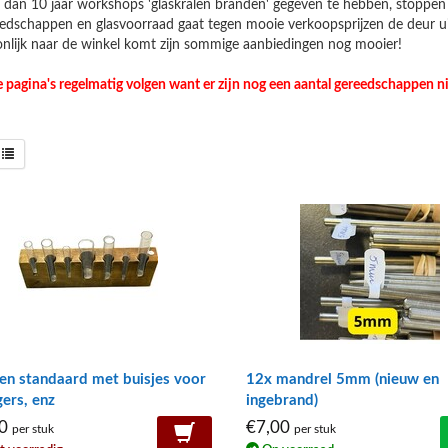
dan 10 jaar workshops 'glaskralen branden' gegeven te hebben, stoppen wi
eedschappen en glasvoorraad gaat tegen mooie verkoopsprijzen de deur ui
onlijk naar de winkel komt zijn sommige aanbiedingen nog mooier!
ze pagina's regelmatig volgen want er zijn nog een aantal gereedschappen ni
en standaard met buisjes voor
12x mandrel 5mm (nieuw en
gers, enz
ingebrand)
00
€7,00
per stuk
per stuk