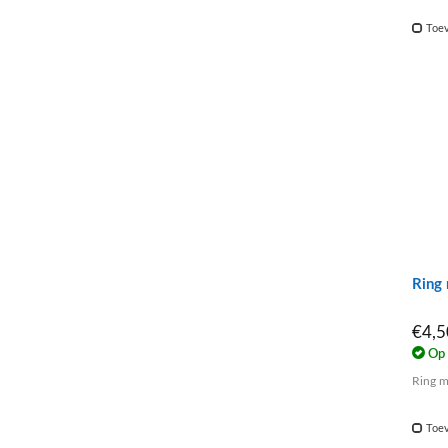
Toev
Ring
€4,
Op 
Toev