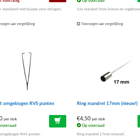
t voorradig
Op voorraad
 standaard met buisjes voor stringers,
12x mandrel 5mm (nieuw en ingebran
oegen aan vergelijking
Toevoegen aan vergelijking
et omgebogen RVS punten
Ring mandrel 17mm (nieuw!)
00
€4,50
per stuk
per stuk
voorraad
Op voorraad
t omgebogen RVS punten
Ring mandrel 17mm (nieuw!)