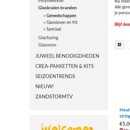
Polymeerklei
Na meer 
Alle ger
Glaskralen branden
je perso
»
Gereedschappen
»
Glasstaven en frit
Blijf de
»
Speciaal
Glasfusing
Glasresin
JUWEEL BENODIGDHEDEN
CREA-PAKKETTEN & KITS
SEIZOENTRENDS
NIEUW!
ZANDSTORMTV
Hout
strin
€5,