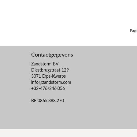
Pagi
Contactgegevens
Zandstorm BV
Diestbrugstraat 129
3071 Erps-Kwerps
info@zandstorm.com
+32-476/246.056
BE 0865.388.270