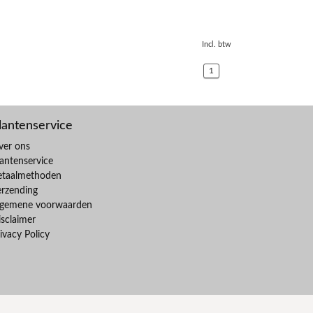
Incl. btw
1
lantenservice
ver ons
antenservice
etaalmethoden
erzending
lgemene voorwaarden
sclaimer
ivacy Policy