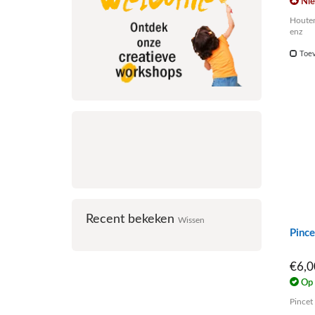
Nie
Houten
enz
Toev
Recent bekeken
Wissen
Pinc
€6,
Op 
Pince