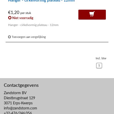
Hanger - cirkelvormig plateau - 12mm
€1,20
per stuk
Niet voorradig
Hanger - cirkelvormig plateau - 12mm
Toevoegen aan vergelijking
Incl. btw
1
Contactgegevens
Zandstorm BV
Diestbrugstraat 129
3071 Erps-Kwerps
info@zandstorm.com
+32-476/246.056