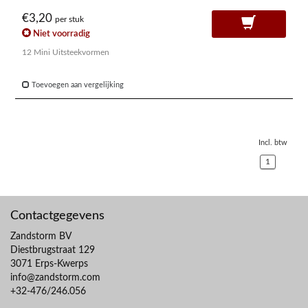
€3,20
per stuk
Niet voorradig
12 Mini Uitsteekvormen
Toevoegen aan vergelijking
Incl. btw
1
Contactgegevens
Zandstorm BV
Diestbrugstraat 129
3071 Erps-Kwerps
info@zandstorm.com
+32-476/246.056