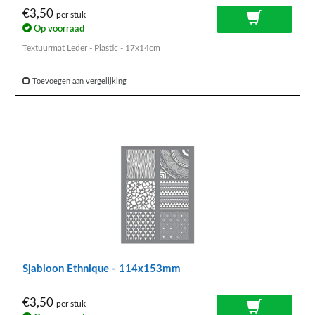
€3,50
per stuk
Op voorraad
Textuurmat Leder - Plastic - 17x14cm
Toevoegen aan vergelijking
Sjabloon Ethnique - 114x153mm
€3,50
per stuk