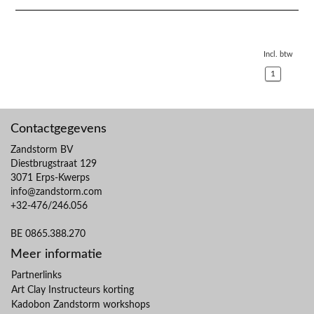
Incl. btw
1
Contactgegevens
Zandstorm BV
Diestbrugstraat 129
3071 Erps-Kwerps
info@zandstorm.com
+32-476/246.056
BE 0865.388.270
Meer informatie
Partnerlinks
Art Clay Instructeurs korting
Kadobon Zandstorm workshops