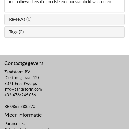
metaalbewerkers die precisie en duurzaamheid waarderen.
Reviews (0)
Tags (0)
Contactgegevens
Zandstorm BV
Diestbrugstraat 129
3071 Erps-Kwerps
info@zandstorm.com
+32-476/246.056
BE 0865.388.270
Meer informatie
Partnerlinks