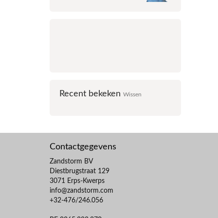
Recent bekeken
Wissen
Contactgegevens
Zandstorm BV
Diestbrugstraat 129
3071 Erps-Kwerps
info@zandstorm.com
+32-476/246.056