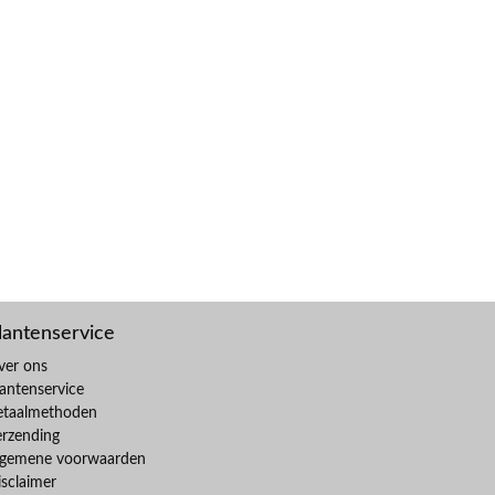
lantenservice
ver ons
antenservice
etaalmethoden
erzending
lgemene voorwaarden
sclaimer