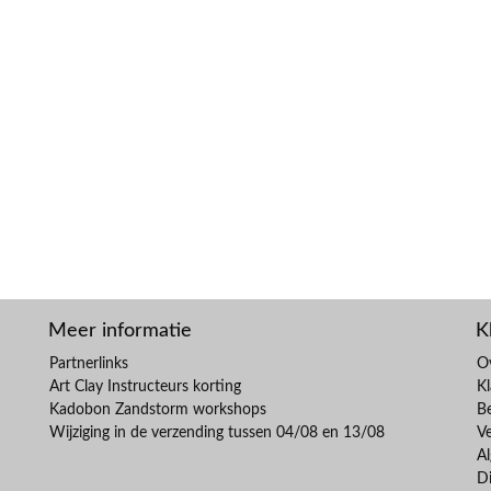
Meer informatie
K
Partnerlinks
O
Art Clay Instructeurs korting
Kl
Kadobon Zandstorm workshops
B
Wijziging in de verzending tussen 04/08 en 13/08
V
A
Di