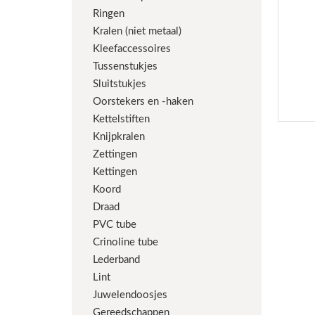
Ringen
Kralen (niet metaal)
Kleefaccessoires
Tussenstukjes
Sluitstukjes
Oorstekers en -haken
Kettelstiften
Knijpkralen
Zettingen
Kettingen
Koord
Draad
PVC tube
Crinoline tube
Lederband
Lint
Juwelendoosjes
Gereedschappen