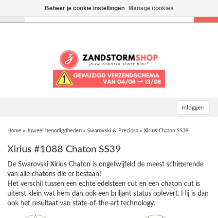
Beheer je cookie instellingen
Manage cookies
Toggle
navigation
Inloggen
Home
»
Juweel benodigdheden
»
Swarovski & Preciosa
»
Xirius Chaton SS39
Xirius #1088 Chaton SS39
De Swarovski Xirius Chaton is ongetwijfeld de meest schitterende
van alle chatons die er bestaan!
Het verschil tussen een echte edelsteen cut en een chaton cut is
uiterst klein wat hem dan ook een briljant status oplevert. Hij is dan
ook het resultaat van state-of-the-art technology.