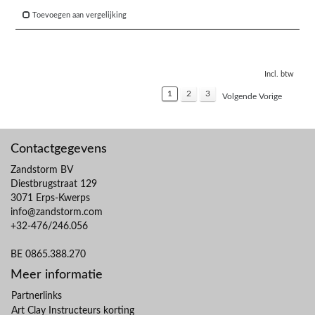
Toevoegen aan vergelijking
Incl. btw
1
2
3
Volgende Vorige
Contactgegevens
Zandstorm BV
Diestbrugstraat 129
3071 Erps-Kwerps
info@zandstorm.com
+32-476/246.056
BE 0865.388.270
Meer informatie
Partnerlinks
Art Clay Instructeurs korting