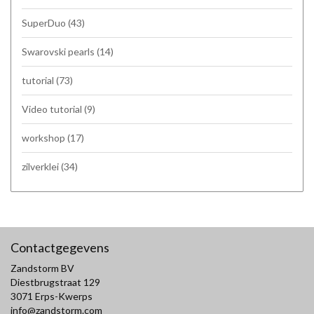
SuperDuo
(43)
Swarovski pearls
(14)
tutorial
(73)
Video tutorial
(9)
workshop
(17)
zilverklei
(34)
Contactgegevens
Zandstorm BV
Diestbrugstraat 129
3071 Erps-Kwerps
info@zandstorm.com