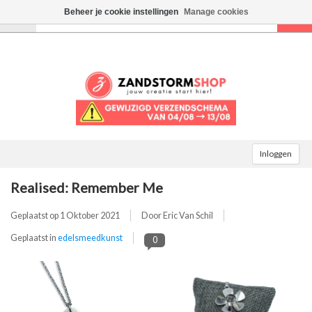
Beheer je cookie instellingen
Manage cookies
Toggle
navigation
Inloggen
Realised: Remember Me
Geplaatst op
1 Oktober 2021
Door Eric Van Schil
Geplaatst in
edelsmeedkunst
0