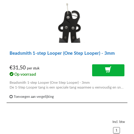
Beadsmith 1-step Looper (One Step Looper) - 3mm
€31,50
per stuk
Op voorraad
Beadsmith 1-step Looper (One Step Looper) - 3mm
De 1-Step Looper tang is een speciale tang waarmee u eenvoudig en snel
mooie nette oogjes maakt aan kettelstiften. Ideaal dus om te gebruiken
bij het kettellen.
Toevoegen aan vergelijking
Incl. btw
1