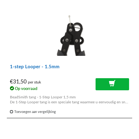
1-step Looper - 1.5mm
€31,50
per stuk
Op voorraad
BeadSmith tang - 1-Step Looper 1,5 mm
De 1-Step Looper tang is een speciale tang waarmee u eenvoudig en snel
mooie nette oogjes maakt aan kettelstiften. Ideaal dus om te gebruiken
bij het kettellen.
Toevoegen aan vergelijking