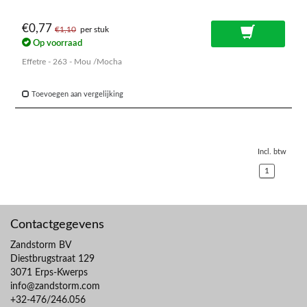
€0,77
€1,10
per stuk
Op voorraad
Effetre - 263 - Mou /Mocha
Toevoegen aan vergelijking
Incl. btw
1
Contactgegevens
Zandstorm BV
Diestbrugstraat 129
3071 Erps-Kwerps
info@zandstorm.com
+32-476/246.056