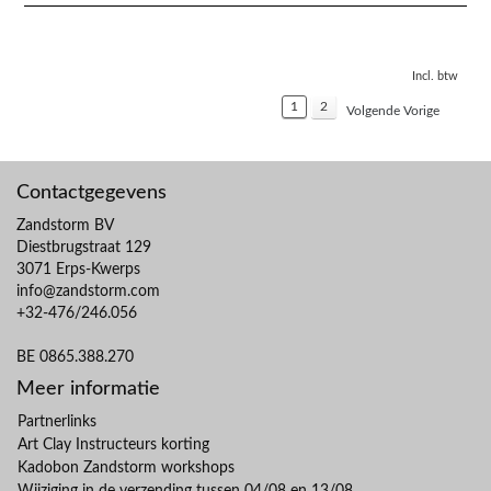
Incl. btw
1
2
Volgende Vorige
Contactgegevens
Zandstorm BV
Diestbrugstraat 129
3071 Erps-Kwerps
info@zandstorm.com
+32-476/246.056
BE 0865.388.270
Meer informatie
Partnerlinks
Art Clay Instructeurs korting
Kadobon Zandstorm workshops
Wijziging in de verzending tussen 04/08 en 13/08