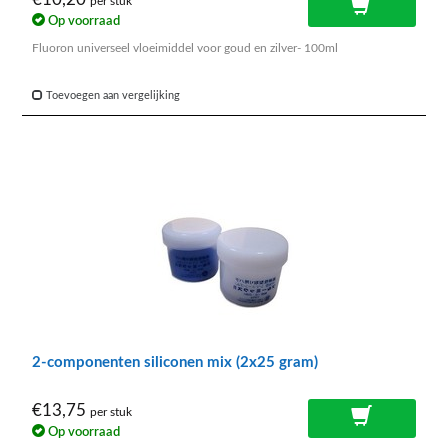
per stuk
Op voorraad
Fluoron universeel vloeimiddel voor goud en zilver- 100ml
Toevoegen aan vergelijking
2-componenten siliconen mix (2x25 gram)
€13,75
per stuk
Op voorraad