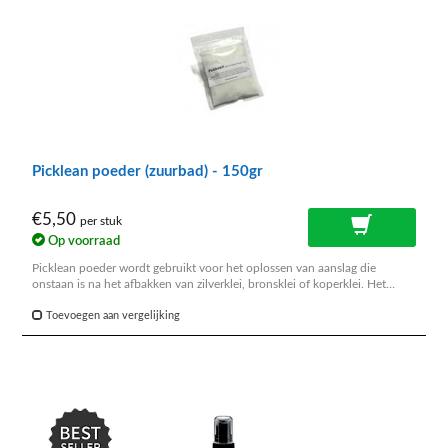
Picklean poeder (zuurbad) - 150gr
€5,50
per stuk
Op voorraad
Picklean poeder wordt gebruikt voor het oplossen van aanslag die
onstaan is na het afbakken van zilverklei, bronsklei of koperklei. Het
poeder moet worden opgelost in heet water en het desbetreffende
voorwerp daarin worden ondergedompeld.
Toevoegen aan vergelijking