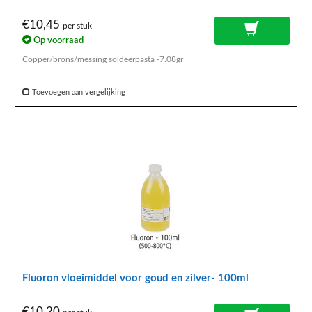
€10,45
per stuk
Op voorraad
Copper/brons/messing soldeerpasta -7.08gr
Toevoegen aan vergelijking
Fluoron vloeimiddel voor goud en zilver- 100ml
€10,20