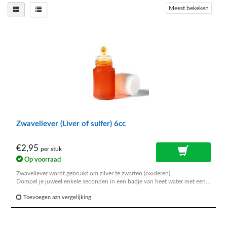
Meest bekeken
Zwavellever (Liver of sulfer) 6cc
€2,95
per stuk
Op voorraad
Zwavellever wordt gebruikt om zilver te zwarten (oxideren).
Dompel je juweel enkele seconden in een badje van heet water met een
paar druppels zwavellever (stinkt naar rotte eieren).
Spoel het daarna goed af onder de kraan.
Toevoegen aan vergelijking