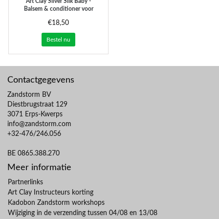
Art Clay Silver
Slik Baby -
Balsem & conditioner voor
metaalklei (59ml)
€18,50
Bestel nu
Contactgegevens
Zandstorm BV
Diestbrugstraat 129
3071 Erps-Kwerps
info@zandstorm.com
+32-476/246.056
BE 0865.388.270
Meer informatie
Partnerlinks
Art Clay Instructeurs korting
Kadobon Zandstorm workshops
Wijziging in de verzending tussen 04/08 en 13/08