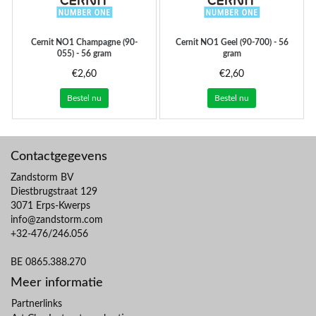
Cernit
NO1 Champagne (90-
Cernit
NO1 Geel (90-700) - 56
055) - 56 gram
gram
€2,60
€2,60
Bestel nu
Bestel nu
Contactgegevens
Zandstorm BV
Diestbrugstraat 129
3071 Erps-Kwerps
info@zandstorm.com
+32-476/246.056
BE 0865.388.270
Meer informatie
Partnerlinks