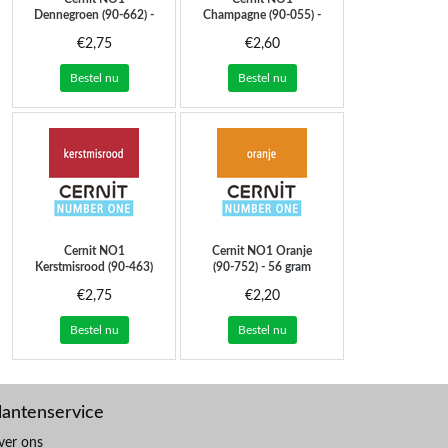
Dennegroen (90-662) -
Champagne (90-055) -
56 gram
56 gram
€2,75
€2,60
Bestel nu
Bestel nu
Cernit
NO1
Cernit
NO1 Oranje
Kerstmisrood (90-463)
(90-752) - 56 gram
- 56 gram
€2,75
€2,20
Bestel nu
Bestel nu
lantenservice
ver ons