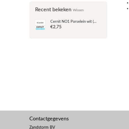
Recent bekeken
Wissen
Cernit
NO1 Porselein wit (90-010) - 56 gram
€2,75
Contactgegevens
Zandstorm BV