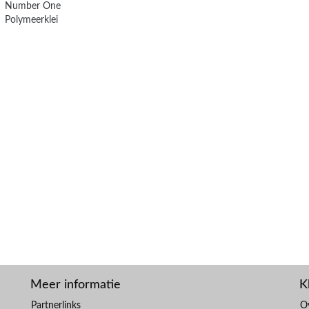
Number One
Polymeerklei
Meer informatie
K
Partnerlinks
O