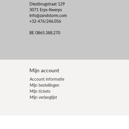
Diestbrugstraat 129
3071 Erps-Kwerps
info@zandstorm.com
+32-476/246.056
BE 0865.388.270
Mijn account
Account informatie
Mijn bestellingen
Mijn tickets
Mijn verlanglijst