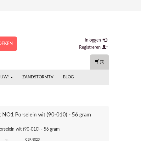
Inloggen
OEKEN
Registreren
(0)
EUW!
ZANDSTORMTV
BLOG
t
NO1 Porselein wit (90-010) - 56 gram
rselein wit (90-010) - 56 gram
ummer:
CERN023