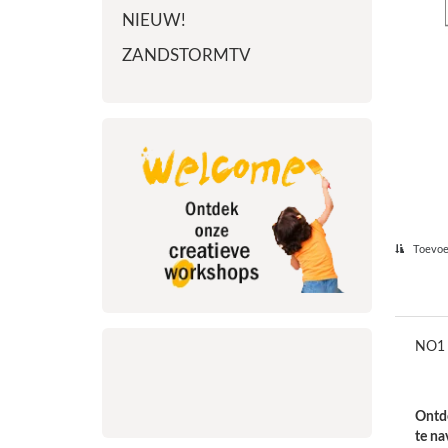
NIEUW!
ZANDSTORMTV
Toevoeg
NO1 P
Ontde
te na