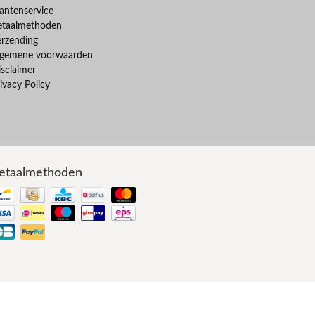
antenservice
etaalmethoden
erzending
lgemene voorwaarden
sclaimer
ivacy Policy
etaalmethoden