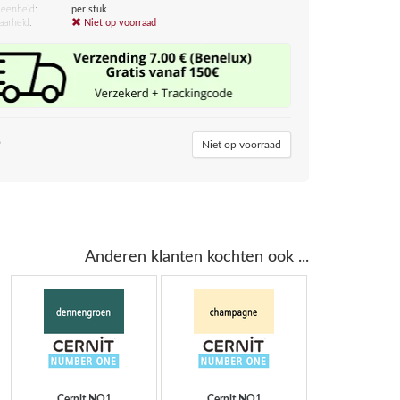
eenheid:
per stuk
aarheid:
Niet op voorraad
5
Niet op voorraad
Anderen klanten kochten ook ...
Cernit
NO1
Cernit
NO1