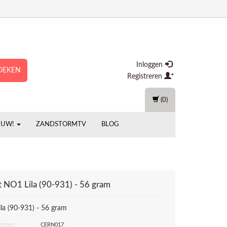
Inloggen
OEKEN
Registreren
(0)
EUW!
ZANDSTORMTV
BLOG
t
NO1 Lila (90-931) - 56 gram
la (90-931) - 56 gram
ummer:
CERN017