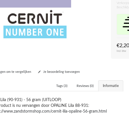
Verkoops
Beschikb
€2,2
Incl. btw
en om te vergelijken
Je beoordeling toevoegen
Tags (3)
Reviews (0)
Informatie
ila (90-931) - 56 gram (UITLOOP)
roduct is nu vervangen door OPALINE Lila 88-931:
://www.zandstormshop.com/cernit-lila-opaline-56-gram.html