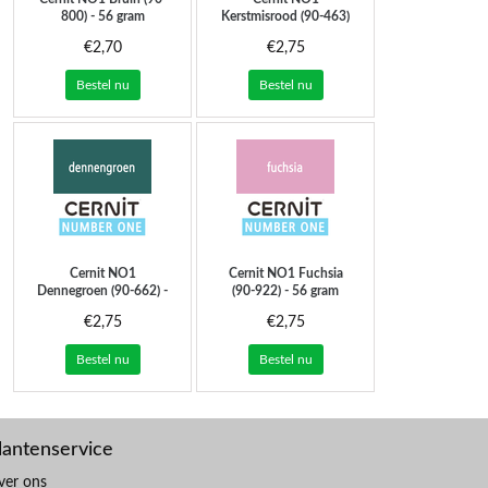
800) - 56 gram
Kerstmisrood (90-463)
- 56 gram
€2,70
€2,75
Bestel nu
Bestel nu
Cernit
NO1
Cernit
NO1 Fuchsia
Dennegroen (90-662) -
(90-922) - 56 gram
56 gram
€2,75
€2,75
Bestel nu
Bestel nu
lantenservice
ver ons