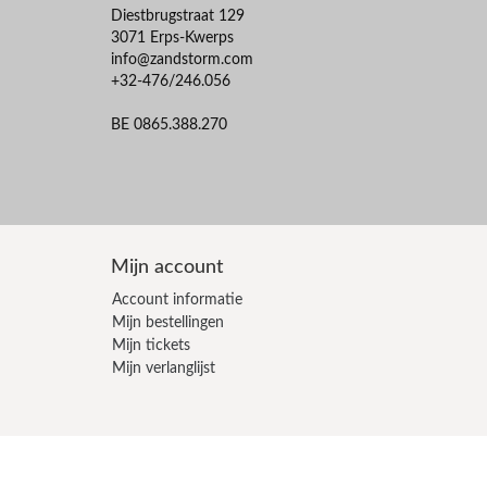
Diestbrugstraat 129
3071 Erps-Kwerps
info@zandstorm.com
+32-476/246.056
BE 0865.388.270
Mijn account
Account informatie
Mijn bestellingen
Mijn tickets
Mijn verlanglijst