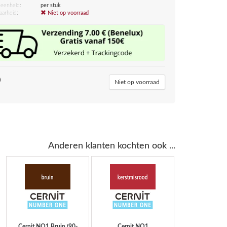
eenheid:
per stuk
aarheid:
Niet op voorraad
0
Niet op voorraad
Anderen klanten kochten ook ...
Cernit
NO1 Bruin (90-
Cernit
NO1