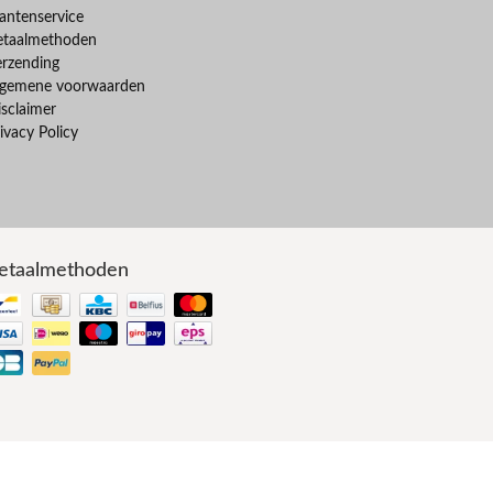
antenservice
etaalmethoden
erzending
lgemene voorwaarden
sclaimer
ivacy Policy
etaalmethoden