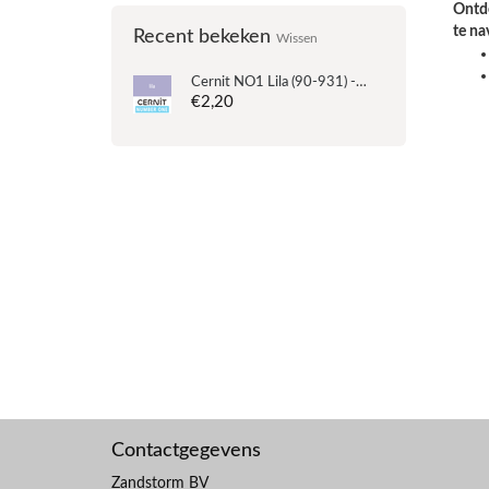
Ontde
te na
Recent bekeken
Wissen
Cernit
NO1 Lila (90-931) - 56 gram (UITLOOP)
€2,20
Contactgegevens
Zandstorm BV