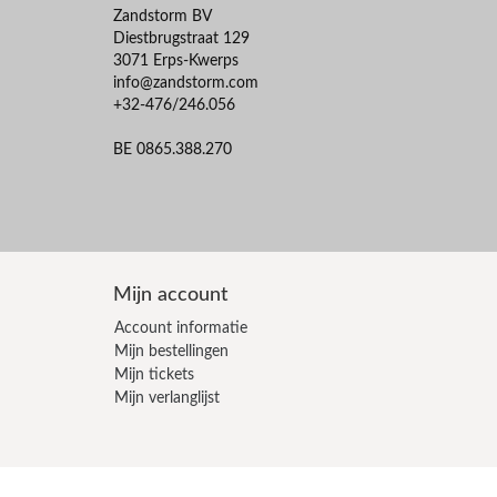
Zandstorm BV
Diestbrugstraat 129
3071 Erps-Kwerps
info@zandstorm.com
+32-476/246.056
BE 0865.388.270
Mijn account
Account informatie
Mijn bestellingen
Mijn tickets
Mijn verlanglijst