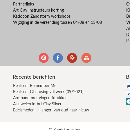
Partnerlinks
O
Art Clay Instructeurs korting
Kl
Kadobon Zandstorm workshops
B
Wijziging in de verzending tussen 04/08 en 13/08
V
A
Di
Pr
Recente berichten
B
Realised: Remember Me
Realised: Glasfusing vrij werk (09/2021)
Armband met vingerafdrukken
Asjuwelen in Art Clay Silver
Edelsmeden - Hanger: van oud naar nieuw
© Zandstormshop