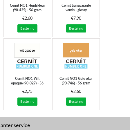
Cernit
NO1 Huidskleur
Cernit transparante
(90-425) - 56 gram
vernis - glossy
€2,60
€7,90
Bestel nu
Bestel nu
Cernit
NO1 Wit
Cernit
NO1 Gele oker
opaque (90-027) - 56
(90-746) - 56 gram
gram
€2,75
€2,60
Bestel nu
Bestel nu
lantenservice