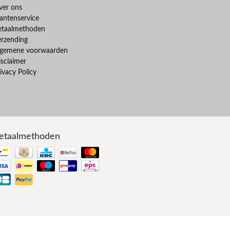
ver ons
antenservice
etaalmethoden
erzending
lgemene voorwaarden
sclaimer
ivacy Policy
etaalmethoden