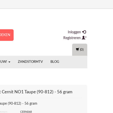
Inloggen
OEKEN
Registreren
(0)
EUW!
ZANDSTORMTV
BLOG
t
Cernit NO1 Taupe (90-812) - 56 gram
upe (90-812) - 56 gram
ummer:
CERN068