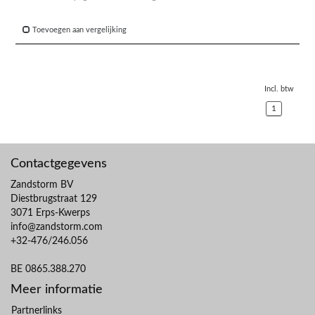
Toevoegen aan vergelijking
Incl. btw
1
Contactgegevens
Zandstorm BV
Diestbrugstraat 129
3071 Erps-Kwerps
info@zandstorm.com
+32-476/246.056
BE 0865.388.270
Meer informatie
Partnerlinks