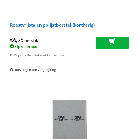
Roestvrijstalen polijstborstel (kortharig)
€6,95
per stuk
Op voorraad
RVS polijstborstel met korte haren.
Toevoegen aan vergelijking