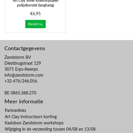
Art Clay Silver
Roestvrijstalen
polijstborstel (langharig)
€6,95
Bestel nu
Contactgegevens
Zandstorm BV
Diestbrugstraat 129
3071 Erps-Kwerps
info@zandstorm.com
+32-476/246.056
BE 0865.388.270
Meer informatie
Partnerlinks
Art Clay Instructeurs korting
Kadobon Zandstorm workshops
Wijziging in de verzending tussen 04/08 en 13/08