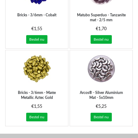
Bricks - 3/6mm - Cobalt
Matubo
Superduo - Tanzanite
mat - 2/5 mm
€1,55
€1,70
Bestel nu
Bestel nu
Bricks - 3/6mm - Matte
Arcos® - Silver Aluminium
Metallic Aztec Gold
Mat - 5x10mm
€1,55
€5,25
Bestel nu
Bestel nu