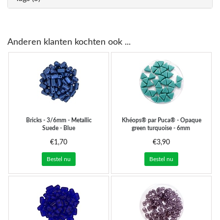
Anderen klanten kochten ook ...
Bricks - 3/6mm - Metallic
Khéops® par Puca® - Opaque
Suede - Blue
green turquoise - 6mm
€1,70
€3,90
Bestel nu
Bestel nu