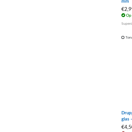
mm
€2,
Op 
Superd
Toev
Drupp
glas
€4,