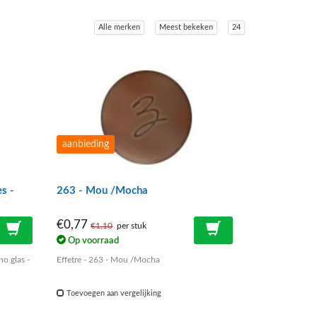
Alle merken
Meest bekeken
24
aanbieding
es -
263 - Mou /Mocha
€0,77
€1,10
per stuk
Op voorraad
no glas -
Effetre - 263 - Mou /Mocha
Toevoegen aan vergelijking