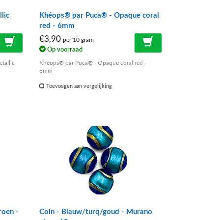
lic
Khéops® par Puca® - Opaque coral
red - 6mm
€3,90
per 10 gram
Op voorraad
tallic
Khéops® par Puca® - Opaque coral red -
6mm
Toevoegen aan vergelijking
roen -
Coin - Blauw/turq/goud - Murano