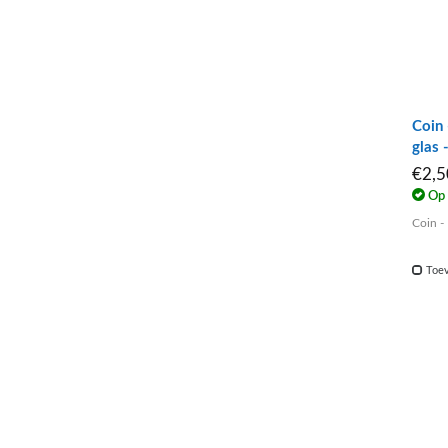
Coin 
glas
€2,
Op 
Coin -
Toev