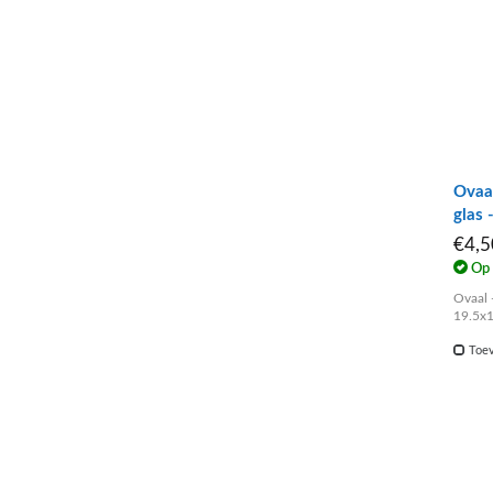
Ovaal
glas
€4,
Op 
Ovaal 
19.5x
Toev