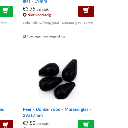
glas - 19mm
€3,75
per stuk
Niet voorradig
urano
Coin - Blauw/turq/goud - Murano glas - 19mm
Toevoegen aan vergelijking
ano
Peer - Donker rood - Murano glas -
29x17mm
€7,50
per stuk