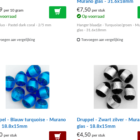
Murano glas - 31.6x18mm
99
€7,50
per 10 gram
per stuk
voorraad
Op voorraad
uo - Pastel dark coral - 2/5 mm
Hanger blaadje - Turquoise/groen - M
glas - 31.6x18mm
oegen aan vergelijking
Toevoegen aan vergelijking
el - Blauw turquoise - Murano
Druppel - Zwart zilver - Mur
 - 18.8x15mm
glas - 18.8x15mm
50
€4,50
per stuk
per stuk