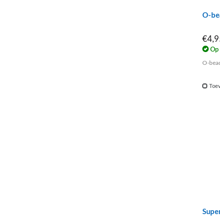
O-bea
€4,
Op 
O-beads
Toev
Super