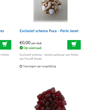
ves
Exclusief schema Puca - Perle Janet
€0,00
per stuk
Op voorraad
 Perles
Exclusief schema - vereist aankoop van Perles
par Puca® beads
Toevoegen aan vergelijking