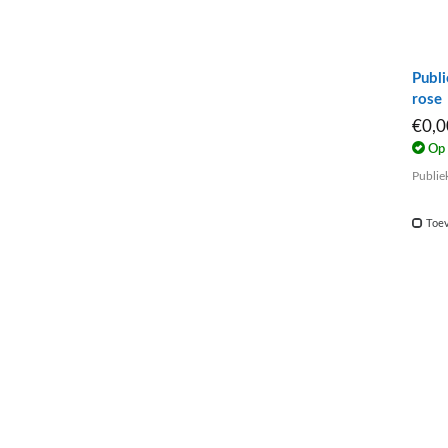
Publi
rose
€0,
Op 
Publie
Toev