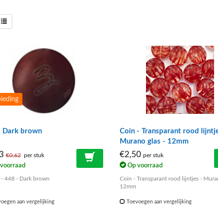
ieding
- Dark brown
Coin - Transparant rood lijntj
Murano glas - 12mm
43
€2,50
€0,62
per stuk
per stuk
voorraad
Op voorraad
e - 448 - Dark brown
Coin - Transparant rood lijntjes - Mura
12mm
oegen aan vergelijking
Toevoegen aan vergelijking