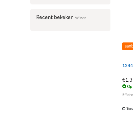
Recent bekeken
Wissen
aanb
1244 
€1,
Op 
Effetre
Toev