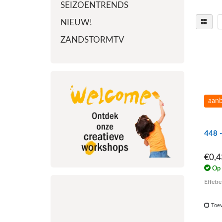
SEIZOENTRENDS
NIEUW!
ZANDSTORMTV
aanb
448 
€0,
Op 
Effetr
Toev