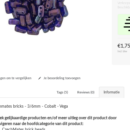
Verkoops
Beschikb
€1,7
Incl. btw
en om te vergelijken
Je beoordeling toevoegen
Tags (5)
Reviews (0)
Informatie
mates bricks -
3/6mm -
Cobalt - Vega
k gelijkaardige producten en/of meer uitleg over dit product door
vigeren naar de hoofdcategorie van dit product:
CzechMates brick beads