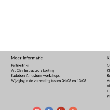
Meer informatie
K
Partnerlinks
O
Art Clay Instructeurs korting
Kl
Kadobon Zandstorm workshops
B
Wijziging in de verzending tussen 04/08 en 13/08
V
A
Di
Pr