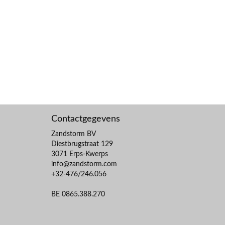
Contactgegevens
Zandstorm BV
Diestbrugstraat 129
3071 Erps-Kwerps
info@zandstorm.com
+32-476/246.056
BE 0865.388.270