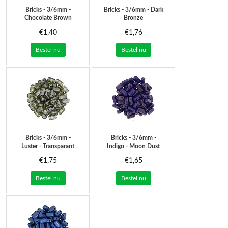
Bricks - 3/6mm -
Bricks - 3/6mm - Dark
Chocolate Brown
Bronze
€1,40
€1,76
Bestel nu
Bestel nu
Bricks - 3/6mm -
Bricks - 3/6mm -
Luster - Transparant
Indigo - Moon Dust
Green
€1,75
€1,65
Bestel nu
Bestel nu