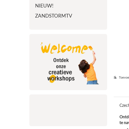
NIEUW!
ZANDSTORMTV
Toevoeg
Czech
Ontde
te na