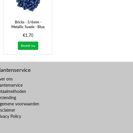
Bricks - 3/6mm -
Metallic Suede - Blue
€1,70
Bestel nu
lantenservice
ver ons
antenservice
etaalmethoden
erzending
lgemene voorwaarden
sclaimer
ivacy Policy