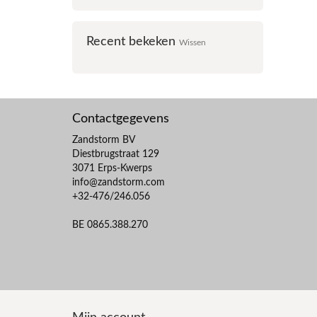
Recent bekeken
Wissen
Contactgegevens
Zandstorm BV
Diestbrugstraat 129
3071 Erps-Kwerps
info@zandstorm.com
+32-476/246.056
BE 0865.388.270