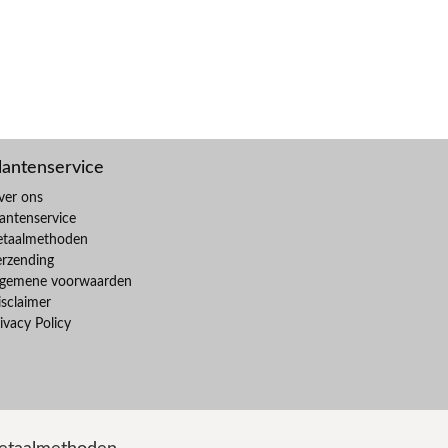
lantenservice
ver ons
antenservice
etaalmethoden
erzending
lgemene voorwaarden
sclaimer
ivacy Policy