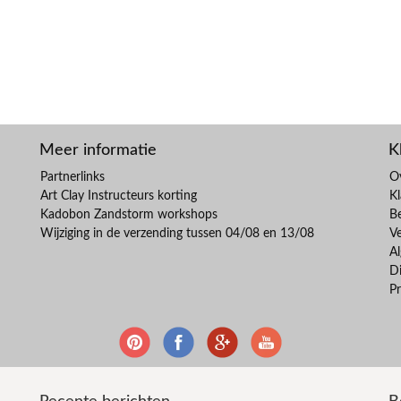
Meer informatie
K
Partnerlinks
O
Art Clay Instructeurs korting
Kl
Kadobon Zandstorm workshops
B
Wijziging in de verzending tussen 04/08 en 13/08
V
A
Di
Pr