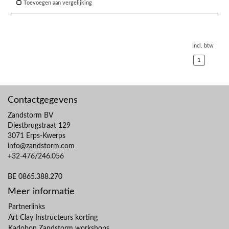
Toevoegen aan vergelijking
Incl. btw
1
Contactgegevens
Zandstorm BV
Diestbrugstraat 129
3071 Erps-Kwerps
info@zandstorm.com
+32-476/246.056
BE 0865.388.270
Meer informatie
Partnerlinks
Art Clay Instructeurs korting
Kadobon Zandstorm workshops