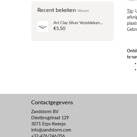
Recent bekeken
Tip
: 
Wissen
afkni
Art Clay Silver
Vezeldeken (18x18 cm)
plaats
€5,50
Gebru
Ontde
te na
Contactgegevens
Zandstorm BV
Diestbrugstraat 129
3071 Erps-Kwerps
info@zandstorm.com
+32-476/246.056