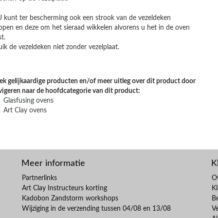
U kunt ter bescherming ook een strook van de vezeldeken
ppen en deze om het sieraad wikkelen alvorens u het in de oven
t.
ik de vezeldeken niet zonder vezelplaat.
k gelijkaardige producten en/of meer uitleg over dit product door
vigeren naar de hoofdcategorie van dit product:
Glasfusing ovens
Art Clay ovens
Meer informatie
K
Partnerlinks
O
Art Clay Instructeurs korting
Kl
Kadobon Zandstorm workshops
B
Wijziging in de verzending tussen 04/08 en 13/08
V