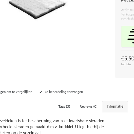
kwetsb
Artikeln
Verkoops
Beschikb
€5,5
Incl. btw
en om te vergelijken
Je beoordeling toevoegen
Tags (5)
Reviews (0)
Informatie
zeldeken is ter bescherming van zeer kwetsbare sieraden,
orbeeld sieraden gemaakt d.m.v. kurkklei. U legt hierbij de
deken op de vezelplaat.