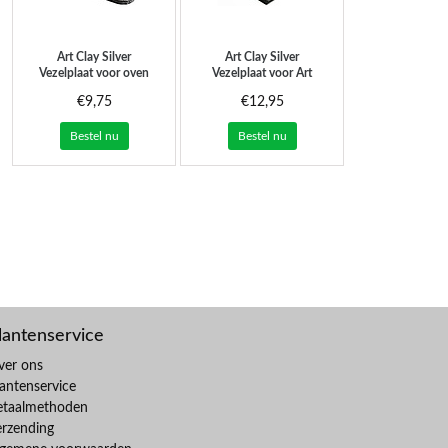
Art Clay Silver
Art Clay Silver
Vezelplaat voor oven
Vezelplaat voor Art
(7.5x12 cm)
Clay oven (10x15 cm)
€9,75
€12,95
Bestel nu
Bestel nu
lantenservice
ver ons
antenservice
etaalmethoden
erzending