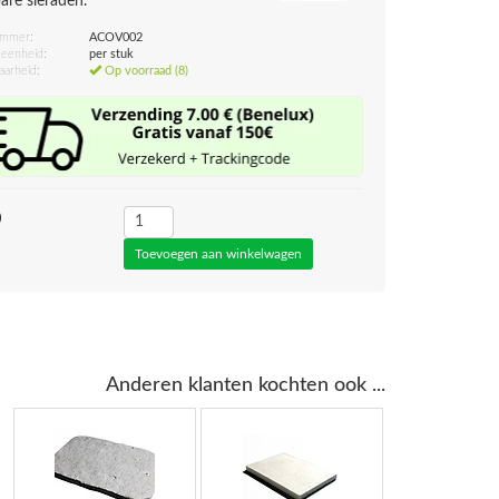
are sieraden.
ummer:
ACOV002
eenheid:
per stuk
aarheid:
Op voorraad (8)
0
Anderen klanten kochten ook ...