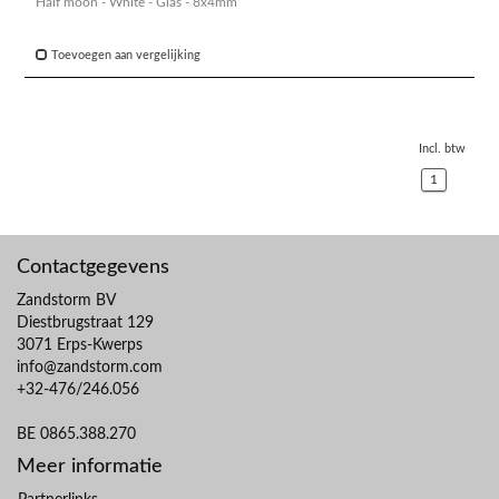
Half moon - White - Glas - 8x4mm
Toevoegen aan vergelijking
Incl. btw
1
Contactgegevens
Zandstorm BV
Diestbrugstraat 129
3071 Erps-Kwerps
info@zandstorm.com
+32-476/246.056
BE 0865.388.270
Meer informatie