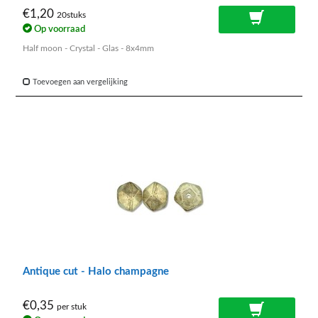
€1,20
20stuks
Op voorraad
Half moon - Crystal - Glas - 8x4mm
Toevoegen aan vergelijking
Antique cut - Halo champagne
€0,35
per stuk