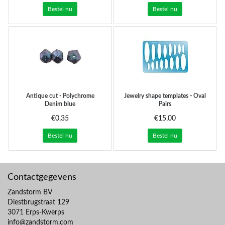
Bestel nu
Bestel nu
Antique cut - Polychrome
Jewelry shape templates - Oval
Denim blue
Pairs
€0,35
€15,00
Bestel nu
Bestel nu
Contactgegevens
Zandstorm BV
Diestbrugstraat 129
3071 Erps-Kwerps
info@zandstorm.com