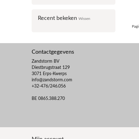
Recent bekeken
Wissen
Pagi
Contactgegevens
Zandstorm BV
Diestbrugstraat 129
3071 Erps-Kwerps
info@zandstorm.com
+32-476/246.056
BE 0865.388.270