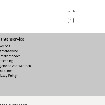
Incl. btw
1
lantenservice
ver ons
antenservice
etaalmethoden
erzending
lgemene voorwaarden
sclaimer
ivacy Policy