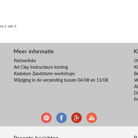
na 1 van 1
Meer informatie
K
Partnerlinks
O
Art Clay Instructeurs korting
Kl
Kadobon Zandstorm workshops
B
Wijziging in de verzending tussen 04/08 en 13/08
V
A
Di
Pr