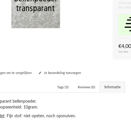
Verkoops
Beschikb
€4,0
Incl. btw
en om te vergelijken
Je beoordeling toevoegen
Tags (3)
Reviews (0)
Informatie
parant bellenpoeder.
oopseenheid: 10gram.
let
: Fijn stof: niet opeten, noch opsnuiven.