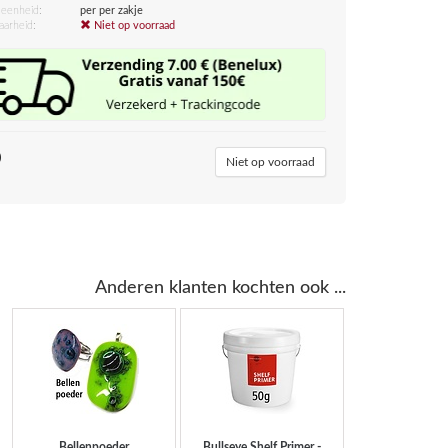
eenheid:
per per zakje
aarheid:
Niet op voorraad
0
Niet op voorraad
Anderen klanten kochten ook ...
Bellenpoeder
Bullseye Shelf Primer -