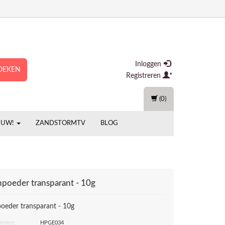
Inloggen
OEKEN
Registreren
(0)
EUW!
ZANDSTORMTV
BLOG
npoeder transparant - 10g
poeder transparant - 10g
ummer:
HPGE034