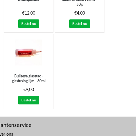
50g
€12,00
€4,00
Bestel nu
Bestel nu
Bullseye glasstac -
glasfusing lijm - 80ml
€9,00
Bestel nu
lantenservice
ver ons