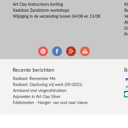
Art Clay Instructeurs korting
Kl
Kadobon Zandstorm workshops
B
Wijziging in de verzending tussen 04/08 en 13/08
V
A
Di
Pr
Recente berichten
B
Realised: Remember Me
Realised: Glasfusing vrij werk (09/2021)
Armband met vingerafdrukken
Asjuwelen in Art Clay Silver
Edelsmeden - Hanger: van oud naar nieuw
© Zandstormshop