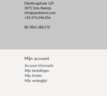
Diestbrugstraat 129
3071 Erps-Kwerps
info@zandstorm.com
+32-476/246.056
BE 0865.388.270
Mijn account
Account informatie
Mijn bestellingen
Mijn tickets
Mijn verlanglijst