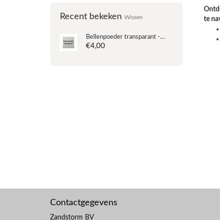
Ontde
Recent bekeken
Wissen
te na
Bellenpoeder transparant - 10g
€4,00
Contactgegevens
Zandstorm BV