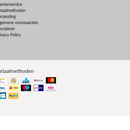
antenservice
etaalmethoden
erzending
lgemene voorwaarden
sclaimer
ivacy Policy
etaalmethoden