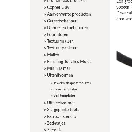
»
Prometheus bronsklei
Een groo
voegen (
»
Copper Clay
Deze cat
»
Aanverwante producten
daar waa
»
Gereedschappen
»
Dremel en toebehoren
»
Fournituren
»
Textuurmatten
»
Textuur papieren
»
Mallen
»
Finishing Touches Molds
»
Mini 3D mal
»
Uitsnijvormen
»
Jewelry shape templates
»
Bezel templates
»
Bail templates
»
Uitsteekvormen
»
3D geprinte tools
»
Patroon stencils
»
Zetkastjes
»
Zirconia