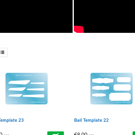
Template 23
Bail Template 22
00
€8,00