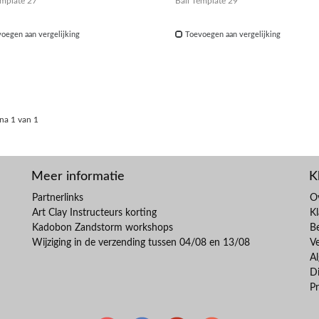
emplate 27
Bail Template 29
oegen aan vergelijking
Toevoegen aan vergelijking
na 1 van 1
Meer informatie
K
Partnerlinks
O
Art Clay Instructeurs korting
Kl
Kadobon Zandstorm workshops
B
Wijziging in de verzending tussen 04/08 en 13/08
V
A
Di
Pr