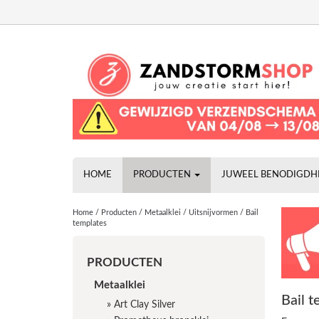
HOME
PRODUCTEN
JUWEEL BENODIGD
Home
/
Producten
/
Metaalklei
/
Uitsnijvormen
/
Bail
templates
PRODUCTEN
Metaalklei
Bail 
»
Art Clay Silver