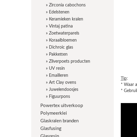
»
Zirconia cabochons
»
Edelstenen
»
Keramieken kralen
»
Vintaj patina
»
Zoetwaterparels
»
Koraalbloemen
»
Dichroic glas
»
Pakketten
»
Zilverpoets producten
»
UV resin
»
Emailleren
Tip
:
»
Art Clay ovens
* Waar a
»
Juwelendoosjes
* Gebrui
»
Figuurpons
Powertex uitverkoop
Polymeerklei
Glaskralen branden
Glasfusing
Glasresin