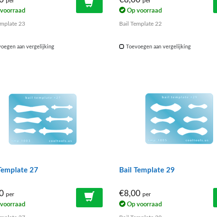
per
per
voorraad
Op voorraad
emplate 23
Bail Template 22
oegen aan vergelijking
Toevoegen aan vergelijking
Template 27
Bail Template 29
00
€8,00
per
per
voorraad
Op voorraad