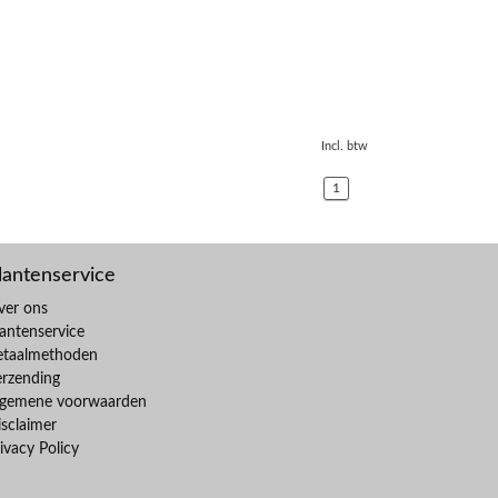
Incl. btw
1
lantenservice
ver ons
antenservice
etaalmethoden
erzending
lgemene voorwaarden
sclaimer
ivacy Policy