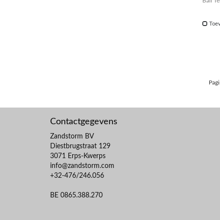
Bail T
Toev
Pagi
Contactgegevens
Zandstorm BV
Diestbrugstraat 129
3071 Erps-Kwerps
info@zandstorm.com
+32-476/246.056
BE 0865.388.270