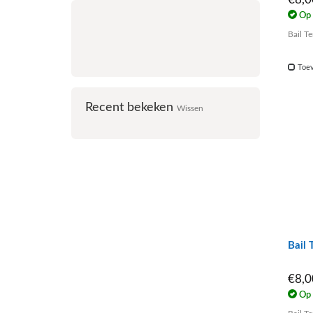
Op 
Bail T
Toev
Recent bekeken
Wissen
Bail 
€8,
Op 